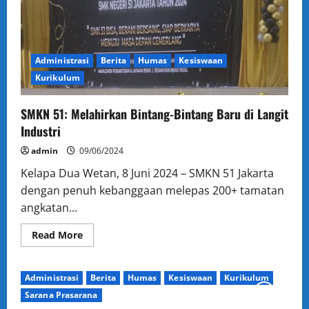
Bangsa
Administrasi
Berita
Humas
Kesiswaan
Kurikulum
SMKN 51: Melahirkan Bintang-Bintang Baru di Langit
Industri
admin
09/06/2024
Kelapa Dua Wetan, 8 Juni 2024 – SMKN 51 Jakarta
dengan penuh kebanggaan melepas 200+ tamatan
angkatan...
Read
Read More
more
about
SMKN
51:
Administrasi
Berita
Humas
Kesiswaan
Kurikulum
Melahirkan
Bintang-
Sarana Prasarana
Bintang