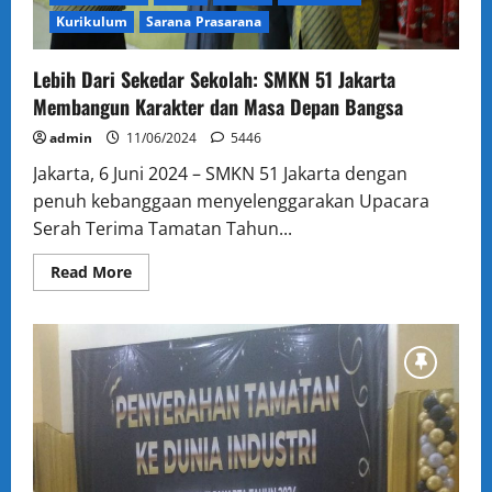
Kurikulum
Sarana Prasarana
Lebih Dari Sekedar Sekolah: SMKN 51 Jakarta
Membangun Karakter dan Masa Depan Bangsa
admin
11/06/2024
5446
Jakarta, 6 Juni 2024 – SMKN 51 Jakarta dengan
penuh kebanggaan menyelenggarakan Upacara
Serah Terima Tamatan Tahun...
Read
Read More
more
about
Lebih
Dari
Sekedar
Sekolah:
SMKN
51
Jakarta
Membangun
Karakter
dan
Masa
Depan