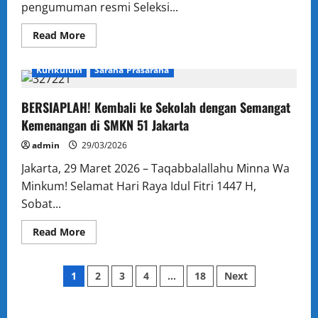
pengumuman resmi Seleksi...
Read
Read More
more
Administrasi
Berita
Humas
Kesiswaan
about
Kabar
Kurikulum
Sarana Prasarana
Membanggakan:
23
Murid
SMKN
BERSIAPLAH! Kembali ke Sekolah dengan Semangat
51
Kemenangan di SMKN 51 Jakarta
Jakarta
Lolos
SNBP
admin
29/03/2026
2026
Jakarta, 29 Maret 2026 – Taqabbalallahu Minna Wa
Minkum! Selamat Hari Raya Idul Fitri 1447 H,
Sobat...
Read
Read More
more
about
BERSIAPLAH!
Posts
Kembali
1
2
3
4
…
18
Next
ke
Sekolah
pagination
dengan
Semangat