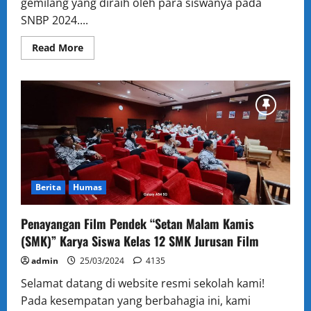
gemilang yang diraih oleh para siswanya pada
2
SMKN
SNBP 2024....
51
Jakarta
Read
Read More
more
about
Prestasi
Gemilang!
17
Siswa
SMKN
51
Jakarta
Lolos
Seleksi
Nasional
Berdasarkan
Prestasi
Berita
Humas
(SNBP)
2024
Penayangan Film Pendek “Setan Malam Kamis
(SMK)” Karya Siswa Kelas 12 SMK Jurusan Film
admin
25/03/2024
4135
Selamat datang di website resmi sekolah kami!
Pada kesempatan yang berbahagia ini, kami