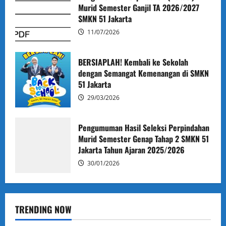
Murid Semester Ganjil TA 2026/2027
SMKN 51 Jakarta
11/07/2026
BERSIAPLAH! Kembali ke Sekolah
Administrasi
Berita
Humas
dengan Semangat Kemenangan di SMKN
Pengumuman Perpindahan (Mutasi) Murid
51 Jakarta
Semester Ganjil TA 2026/2027 SMKN 51
29/03/2026
Jakarta
admin
11/07/2026
Pengumuman Hasil Seleksi Perpindahan
Murid Semester Genap Tahap 2 SMKN 51
Jakarta Tahun Ajaran 2025/2026
30/01/2026
Humas
TRENDING NOW
Mendidik Tanpa Mengubur Potensi: SMKN 51