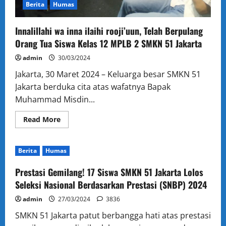
Berita
Humas
Innalillahi wa inna ilaihi rooji’uun, Telah Berpulang
Orang Tua Siswa Kelas 12 MPLB 2 SMKN 51 Jakarta
admin
30/03/2024
Jakarta, 30 Maret 2024 – Keluarga besar SMKN 51
Jakarta berduka cita atas wafatnya Bapak
Muhammad Misdin...
Read
Read More
more
about
Innalillahi
wa
Berita
Humas
inna
ilaihi
rooji’uun,
Prestasi Gemilang! 17 Siswa SMKN 51 Jakarta Lolos
Telah
Berpulang
Seleksi Nasional Berdasarkan Prestasi (SNBP) 2024
Orang
Tua
admin
27/03/2024
3836
Siswa
Kelas
SMKN 51 Jakarta patut berbangga hati atas prestasi
12
MPLB