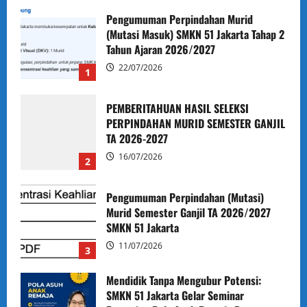
Jakarta Gelar Seminar Parenting Pola Asuh
Pengumuman Perpindahan Murid
Remaja Bersama Dian Kurniati
(Mutasi Masuk) SMKN 51 Jakarta Tahap 2
admin
09/07/2026
Tahun Ajaran 2026/2027
22/07/2026
1
PEMBERITAHUAN HASIL SELEKSI
PERPINDAHAN MURID SEMESTER GANJIL
TA 2026-2027
Humas
16/07/2026
2
Undangan Sosialisasi Virtual MPLS Tahun
Ajaran 2026/2027 Bagi Orang Tua/Wali
Pengumuman Perpindahan (Mutasi)
Murid Baru Kelas X
Murid Semester Ganjil TA 2026/2027
SMKN 51 Jakarta
admin
06/07/2026
11/07/2026
3
Mendidik Tanpa Mengubur Potensi:
SMKN 51 Jakarta Gelar Seminar