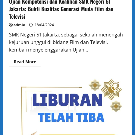
Ujian Kompetensi dan Keahlian SMK Negeri 51
Jakarta: Bukti Kualitas Generasi Muda Film dan
Televisi
admin
18/04/2024
SMK Negeri 51 Jakarta, sebagai sekolah menengah
kejuruan unggul di bidang Film dan Televisi,
kembali menyelenggarakan Ujian...
Read
Read More
more
about
Ujian
Kompetensi
dan
Keahlian
SMK
Negeri
51
Jakarta:
Bukti
Kualitas
Generasi
Muda
Film
dan
Televisi