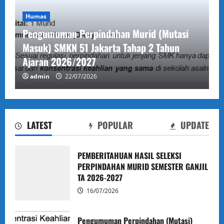
Humas
Pengumuman Perpindahan Murid (Mutasi
Masuk) SMKN 51 Jakarta Tahap 2 Tahun
Ajaran 2026/2027
admin
22/07/2026
LATEST
POPULAR
UPDATE
Administrasi
Berita
Humas
Kesiswaan
Kurikulum
PEMBERITAHUAN HASIL SELEKSI
PERPINDAHAN MURID SEMESTER GANJIL
PEMBERITAHUAN HASIL SELEKSI
TA 2026-2027
PERPINDAHAN MURID SEMESTER GANJIL TA
16/07/2026
2026-2027
admin
16/07/2026
Pengumuman Perpindahan (Mutasi)