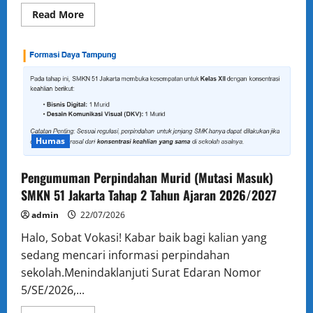
Read
Read More
more
about
Peluang
Karier
Terbaru:
Eksplorasi
Job
Fair
Sebagai
Sumber
Potensial
Humas
Pengumuman Perpindahan Murid (Mutasi Masuk)
SMKN 51 Jakarta Tahap 2 Tahun Ajaran 2026/2027
admin
22/07/2026
Halo, Sobat Vokasi! Kabar baik bagi kalian yang
sedang mencari informasi perpindahan
sekolah.Menindaklanjuti Surat Edaran Nomor
5/SE/2026,...