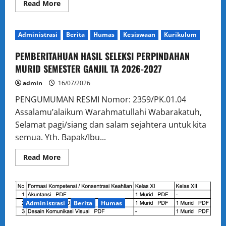
Read
Read More
more
about
Pengumuman
Perpindahan
Administrasi
Berita
Humas
Kesiswaan
Kurikulum
Murid
(Mutasi
Masuk)
PEMBERITAHUAN HASIL SELEKSI PERPINDAHAN
SMKN
51
MURID SEMESTER GANJIL TA 2026-2027
Jakarta
Tahap
admin
16/07/2026
2
Tahun
PENGUMUMAN RESMI Nomor: 2359/PK.01.04
Ajaran
2026/2027
Assalamu’alaikum Warahmatullahi Wabarakatuh,
Selamat pagi/siang dan salam sejahtera untuk kita
semua. Yth. Bapak/Ibu...
Read
Read More
more
about
PEMBERITAHUAN
HASIL
SELEKSI
PERPINDAHAN
Administrasi
Berita
Humas
MURID
SEMESTER
GANJIL