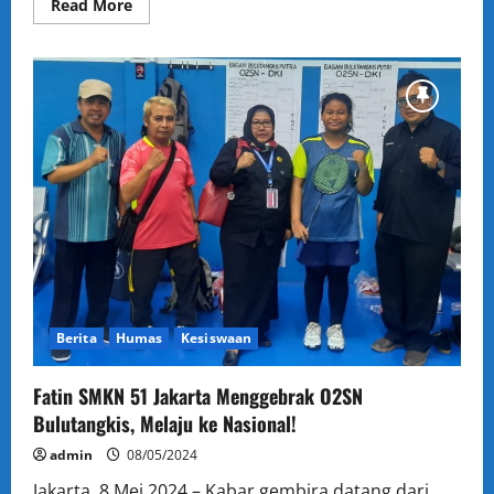
Read
Read More
more
about
Penerimaan
Peserta
Didik
Baru
(PPDB)
SMKN
51
Jakarta:
Mengasah
Tunas
Tumbuh
Menjadi
Unggul
Berita
Humas
Kesiswaan
Fatin SMKN 51 Jakarta Menggebrak O2SN
Bulutangkis, Melaju ke Nasional!
admin
08/05/2024
Jakarta, 8 Mei 2024 – Kabar gembira datang dari