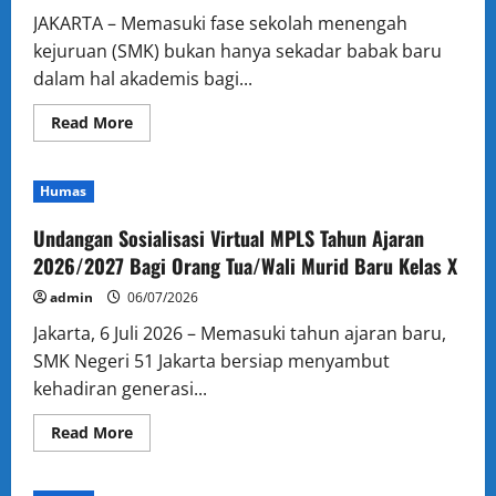
JAKARTA – Memasuki fase sekolah menengah
kejuruan (SMK) bukan hanya sekadar babak baru
dalam hal akademis bagi...
Read
Read More
more
about
Mendidik
Tanpa
Humas
Mengubur
Potensi:
SMKN
Undangan Sosialisasi Virtual MPLS Tahun Ajaran
51
Jakarta
2026/2027 Bagi Orang Tua/Wali Murid Baru Kelas X
Gelar
Seminar
admin
06/07/2026
Parenting
Pola
Jakarta, 6 Juli 2026 – Memasuki tahun ajaran baru,
Asuh
Remaja
SMK Negeri 51 Jakarta bersiap menyambut
Bersama
Dian
kehadiran generasi...
Kurniati
Read
Read More
more
about
Undangan
Sosialisasi