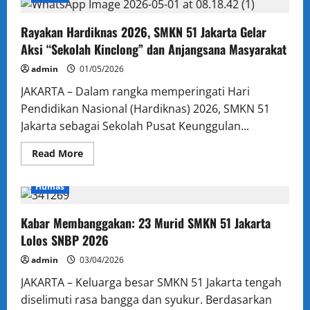
Pendidikan
Jaktim
II
Rayakan Hardiknas 2026, SMKN 51 Jakarta Gelar
Aksi “Sekolah Kinclong” dan Anjangsana Masyarakat
admin
01/05/2026
JAKARTA – Dalam rangka memperingati Hari
Pendidikan Nasional (Hardiknas) 2026, SMKN 51
Jakarta sebagai Sekolah Pusat Keunggulan...
Read
Read More
more
about
Rayakan
Humas
Hardiknas
2026,
SMKN
51
Kabar Membanggakan: 23 Murid SMKN 51 Jakarta
Jakarta
Lolos SNBP 2026
Gelar
Aksi
“Sekolah
admin
03/04/2026
Kinclong”
dan
JAKARTA – Keluarga besar SMKN 51 Jakarta tengah
Anjangsana
Masyarakat
diselimuti rasa bangga dan syukur. Berdasarkan