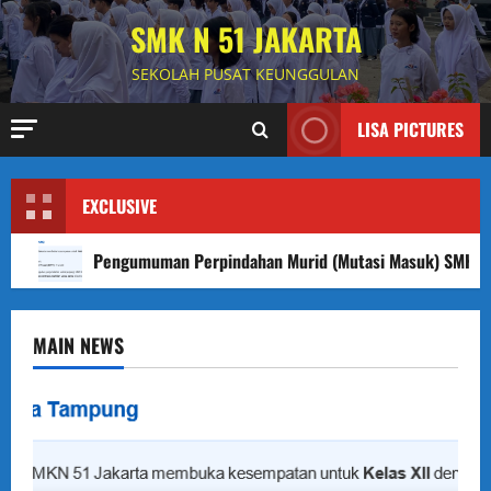
Skip
SMK N 51 JAKARTA
to
content
SEKOLAH PUSAT KEUNGGULAN
LISA PICTURES
EXCLUSIVE
Pengumuman Perpindahan Murid (Mutasi Masuk) SMKN 5
MAIN NEWS