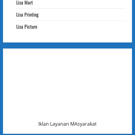
Kemenangan
Lisa Mart
di
SMKN
Lisa Printing
51
Jakarta
Lisa Picture
Iklan Layanan MAsyarakat