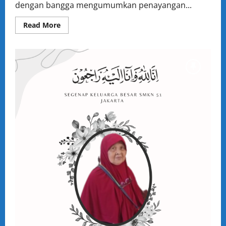
dengan bangga mengumumkan penayangan...
Read
Read More
more
about
Penayangan
Film
Pendek
“Setan
Malam
Kamis
(SMK)”
Karya
Siswa
Kelas
12
SMK
Jurusan
Film