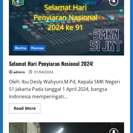
Merayakan
Kemenangan
dan
Mempererat
Silaturahmi
Berita
Humas
Selamat Hari Penyiaran Nasional 2024!
admin
01/04/2024
Oleh: Ibu Desly Wahyuni.M.Pd, Kepala SMK Negeri
51 Jakarta Pada tanggal 1 April 2024, bangsa
Indonesia memperingati...
Read
Read More
more
about
Selamat
Hari
Penyiaran
Nasional