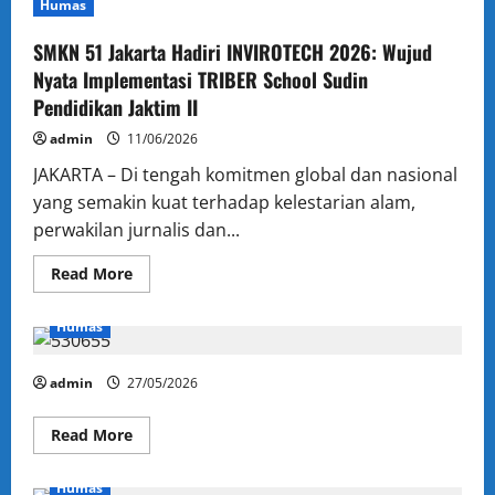
Humas
Virtual
MPLS
Tahun
SMKN 51 Jakarta Hadiri INVIROTECH 2026: Wujud
Ajaran
2026/2027
Nyata Implementasi TRIBER School Sudin
Bagi
Pendidikan Jaktim II
Orang
Tua/Wali
Murid
admin
11/06/2026
Baru
Kelas
JAKARTA – Di tengah komitmen global dan nasional
X
yang semakin kuat terhadap kelestarian alam,
perwakilan jurnalis dan...
Read
Read More
more
about
SMKN
Humas
51
Jakarta
Hadiri
INVIROTECH
admin
27/05/2026
2026:
Wujud
Nyata
Read
Read More
Implementasi
more
TRIBER
about
School
Sudin
Humas