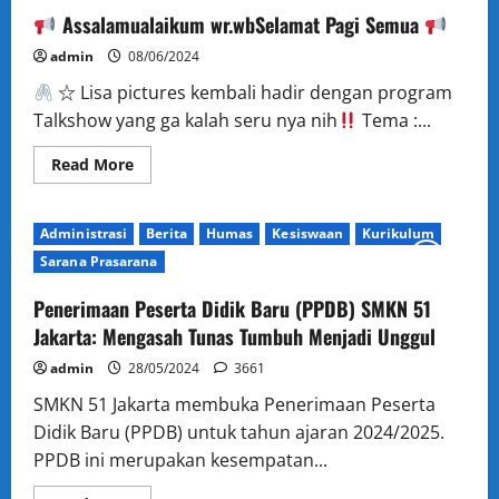
Baru
di
Assalamualaikum wr.wbSelamat Pagi Semua
Langit
Industri
admin
08/06/2024
☆ Lisa pictures kembali hadir dengan program
Talkshow yang ga kalah seru nya nih
Tema :...
Read
Read More
more
about
Assalamualaikum
Administrasi
Berita
Humas
Kesiswaan
Kurikulum
wr.wbSelamat
Pagi
Sarana Prasarana
Semua
Penerimaan Peserta Didik Baru (PPDB) SMKN 51
Jakarta: Mengasah Tunas Tumbuh Menjadi Unggul
admin
28/05/2024
3661
SMKN 51 Jakarta membuka Penerimaan Peserta
Didik Baru (PPDB) untuk tahun ajaran 2024/2025.
PPDB ini merupakan kesempatan...