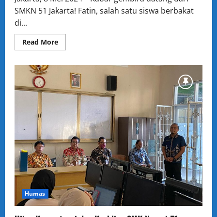
SMKN 51 Jakarta! Fatin, salah satu siswa berbakat
di...
Read
Read More
more
about
Fatin
SMKN
51
Jakarta
Menggebrak
O2SN
Bulutangkis,
Melaju
ke
Nasional!
Humas