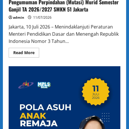
TA
Pengumuman Perpindahan (Mutasi) Murid Semester
2026-
Ganjil TA 2026/2027 SMKN 51 Jakarta
2027
admin
11/07/2026
Jakarta, 10 Juli 2026 – Menindaklanjuti Peraturan
Menteri Pendidikan Dasar dan Menengah Republik
Indonesia Nomor 3 Tahun...
Read
Read More
more
about
Pengumuman
Perpindahan
(Mutasi)
Murid
Semester
Ganjil
TA
2026/2027
SMKN
51
Jakarta