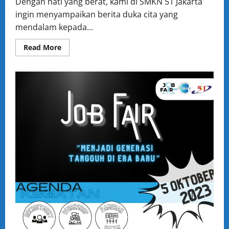
Dengan hati yang berat, kami di SMKN 51 Jakarta
ingin menyampaikan berita duka cita yang
mendalam kepada...
Read
Read More
more
about
Berita
Duka
Cita:
Ibunda
Guru
Tercinta
Pa
Hartono
dari
SMKN
51
Telah
Berpulang