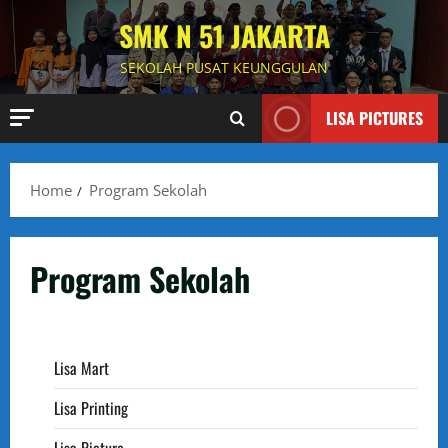
Skip
SMK N 51 JAKARTA
to
content
SEKOLAH PUSAT KEUNGGULAN
LISA PICTURES
Home
Program Sekolah
Program Sekolah
Lisa Mart
Lisa Printing