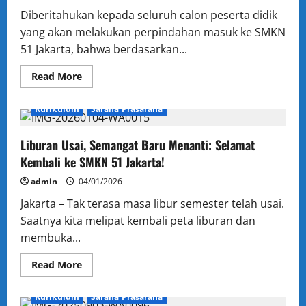
Tahun
Ajaran
Diberitahukan kepada seluruh calon peserta didik
2025–
2026
yang akan melakukan perpindahan masuk ke SMKN
51 Jakarta, bahwa berdasarkan...
Read
Read More
more
Administrasi
Berita
Humas
Kesiswaan
about
PENGUMUMAN
Kurikulum
Sarana Prasarana
PERPINDAHAN
(MUTASI)
MURID
MASUK
Liburan Usai, Semangat Baru Menanti: Selamat
SEMESTER
Kembali ke SMKN 51 Jakarta!
GENAP
–
SMK
admin
04/01/2026
NEGERI
51
Jakarta – Tak terasa masa libur semester telah usai.
JAKARTA
TAHUN
Saatnya kita melipat kembali peta liburan dan
PELAJARAN
membuka...
2025/2026
Read
Read More
more
Administrasi
Berita
Humas
Kesiswaan
about
Liburan
Kurikulum
Sarana Prasarana
Usai,