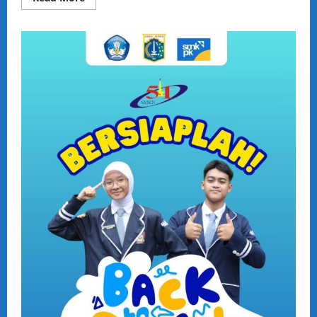
more
about
Pengumuman
Perpindahan
(Mutasi)
Murid
Semester
Ganjil
TA
2026/2027
SMKN
51
Jakarta