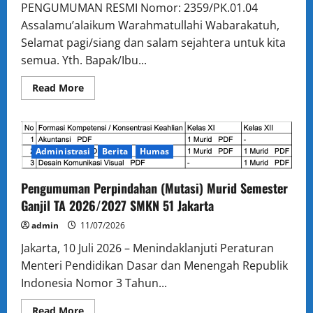
PENGUMUMAN RESMI Nomor: 2359/PK.01.04
Assalamu’alaikum Warahmatullahi Wabarakatuh,
Selamat pagi/siang dan salam sejahtera untuk kita
semua. Yth. Bapak/Ibu...
Read
Read More
more
about
PEMBERITAHUAN
HASIL
SELEKSI
PERPINDAHAN
Administrasi
Berita
Humas
MURID
SEMESTER
GANJIL
TA
Pengumuman Perpindahan (Mutasi) Murid Semester
2026-
Ganjil TA 2026/2027 SMKN 51 Jakarta
2027
admin
11/07/2026
Jakarta, 10 Juli 2026 – Menindaklanjuti Peraturan
Menteri Pendidikan Dasar dan Menengah Republik
Indonesia Nomor 3 Tahun...
Read
Read More