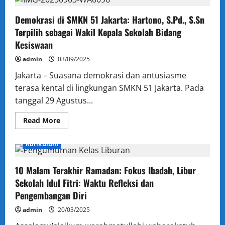
Semangat
Baru
Demokrasi di SMKN 51 Jakarta: Hartono, S.Pd., S.Sn
Menanti:
Selamat
Terpilih sebagai Wakil Kepala Sekolah Bidang
Kembali
ke
Kesiswaan
SMKN
51
admin
03/09/2025
Jakarta!
Jakarta – Suasana demokrasi dan antusiasme
terasa kental di lingkungan SMKN 51 Jakarta. Pada
tanggal 29 Agustus...
Read
Read More
more
Administrasi
Berita
Humas
Kesiswaan
about
Demokrasi
Kurikulum
di
SMKN
51
10 Malam Terakhir Ramadan: Fokus Ibadah, Libur
Jakarta:
Hartono,
Sekolah Idul Fitri: Waktu Refleksi dan
S.Pd.,
S.Sn
Pengembangan Diri
Terpilih
sebagai
admin
20/03/2025
Wakil
Kepala