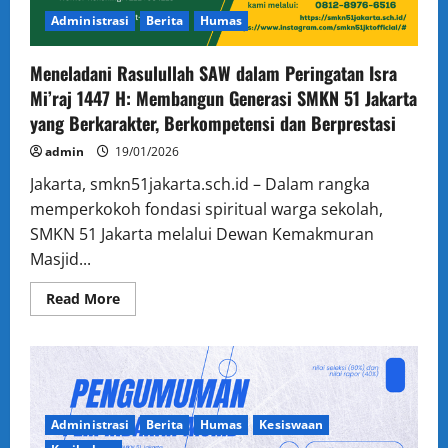
Administrasi
Berita
Humas
Meneladani Rasulullah SAW dalam Peringatan Isra
Mi’raj 1447 H: Membangun Generasi SMKN 51 Jakarta
yang Berkarakter, Berkompetensi dan Berprestasi
admin
19/01/2026
Jakarta, smkn51jakarta.sch.id – Dalam rangka
memperkokoh fondasi spiritual warga sekolah,
SMKN 51 Jakarta melalui Dewan Kemakmuran
Masjid...
Read
Read More
more
about
Meneladani
Rasulullah
SAW
dalam
Peringatan
Isra
Mi’raj
Administrasi
Berita
Humas
Kesiswaan
1447