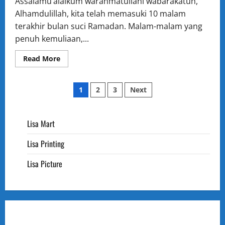
Assalamu’alaikum warahmatullahi wabarakatuh,
Sekolah
Bidang
Alhamdulillah, kita telah memasuki 10 malam
Kesiswaan
terakhir bulan suci Ramadan. Malam-malam yang
penuh kemuliaan,...
Read
Read More
more
about
10
Posts
Malam
1
2
3
Next
Terakhir
Ramadan:
pagination
Fokus
Ibadah,
Libur
Lisa Mart
Sekolah
Idul
Lisa Printing
Fitri:
Waktu
Refleksi
Lisa Picture
dan
Pengembangan
Diri