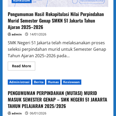
Kurikulum
H:
Membangun
Generasi
SMKN
Pengumuman Hasil Rekapitulasi Nilai Perpindahan
51
Jakarta
Murid Semester Genap SMKN 51 Jakarta Tahun
yang
Ajaran 2025–2026
Berkarakter,
Berkompetensi
dan
admin
14/01/2026
Berprestasi
SMK Negeri 51 Jakarta telah melaksanakan proses
seleksi perpindahan murid untuk Semester Genap
Tahun Ajaran 2025–2026 pada...
Read
Read More
more
about
Pengumuman
Hasil
Administrasi
Berita
Humas
Kesiswaan
Rekapitulasi
Nilai
Perpindahan
PENGUMUMAN PERPINDAHAN (MUTASI) MURID
Murid
Semester
MASUK SEMESTER GENAP – SMK NEGERI 51 JAKARTA
Genap
TAHUN PELAJARAN 2025/2026
SMKN
51
Jakarta
admin
06/01/2026