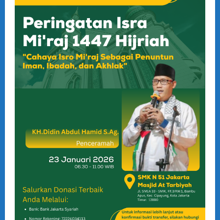
Semester
Genap
Tahap
2
SMKN
51
Jakarta
Tahun
Ajaran
2025/2026