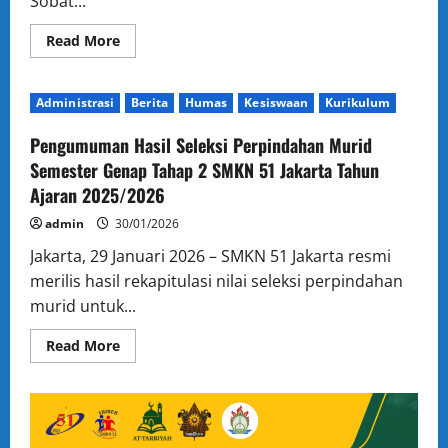
Sobat...
Read
Read More
more
about
BERSIAPLAH!
Kembali
Administrasi
Berita
Humas
Kesiswaan
Kurikulum
ke
Sekolah
dengan
Pengumuman Hasil Seleksi Perpindahan Murid
Semangat
Kemenangan
Semester Genap Tahap 2 SMKN 51 Jakarta Tahun
di
Ajaran 2025/2026
SMKN
51
Jakarta
admin
30/01/2026
Jakarta, 29 Januari 2026 – SMKN 51 Jakarta resmi
merilis hasil rekapitulasi nilai seleksi perpindahan
murid untuk...
Read
Read More
more
about
Pengumuman
Hasil
Seleksi
Perpindahan
Murid