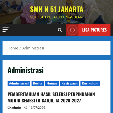
Skip
SMK N 51 JAKARTA
to
content
SEKOLAH PUSAT KEUNGGULAN
LISA PICTURES
Home
Administrasi
Administrasi
Administrasi
Berita
Humas
Kesiswaan
Kurikulum
PEMBERITAHUAN HASIL SELEKSI PERPINDAHAN
MURID SEMESTER GANJIL TA 2026-2027
admin
16/07/2026