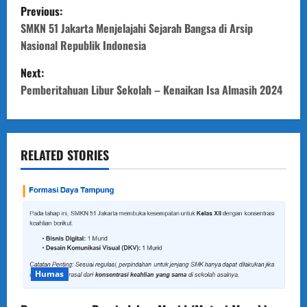
P
Previous:
o
SMKN 51 Jakarta Menjelajahi Sejarah Bangsa di Arsip
Nasional Republik Indonesia
s
Next:
t
Pemberitahuan Libur Sekolah – Kenaikan Isa Almasih 2024
n
a
RELATED STORIES
v
i
g
a
Humas
t