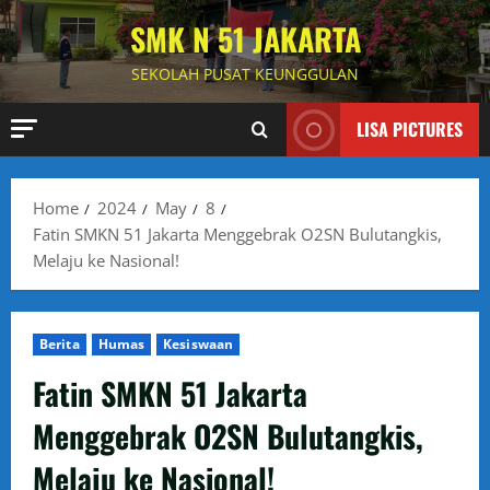
Skip
SMK N 51 JAKARTA
to
content
SEKOLAH PUSAT KEUNGGULAN
LISA PICTURES
Home
2024
May
8
Fatin SMKN 51 Jakarta Menggebrak O2SN Bulutangkis,
Melaju ke Nasional!
Berita
Humas
Kesiswaan
Fatin SMKN 51 Jakarta
Menggebrak O2SN Bulutangkis,
Melaju ke Nasional!