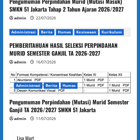
Pengumuman Perpindahan Murid (Mutasi Masuk)
i
SMKN 51 Jakarta Tahap 2 Tahun Ajaran 2026/2027
o
admin
22/07/2026
n
Administrasi
Berita
Humas
Kesiswaan
Kurikulum
PEMBERITAHUAN HASIL SELEKSI PERPINDAHAN
MURID SEMESTER GANJIL TA 2026-2027
admin
16/07/2026
Administrasi
Berita
Humas
Pengumuman Perpindahan (Mutasi) Murid Semester
Ganjil TA 2026/2027 SMKN 51 Jakarta
admin
11/07/2026
Lisa Mart