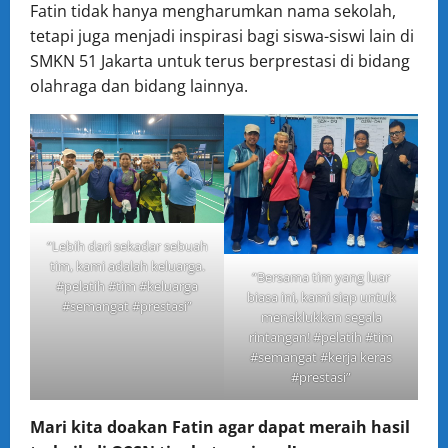
Fatin tidak hanya mengharumkan nama sekolah,
tetapi juga menjadi inspirasi bagi siswa-siswi lain di
SMKN 51 Jakarta untuk terus berprestasi di bidang
olahraga dan bidang lainnya.
“Lebih dari sekadar sebuah
tim, kami adalah keluarga.
“Bersama tim yang luar
#pelatih #tim #keluarga
biasa ini, kami siap untuk
#semangat #prestasi”
menaklukkan segala
rintangan! #pelatih #tim
#semangat #kerja keras
#prestasi”
Mari kita doakan Fatin agar dapat meraih hasil