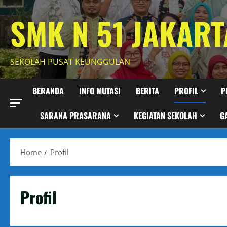
Skip
SMK N 51 JAKART
to
content
SEKOLAH PUSAT KEUNGGULAN
BERANDA
INFO MUTASI
BERITA
PROFIL
P
SARANA PRASARANA
KEGIATAN SEKOLAH
G
Home
Profil
Profil