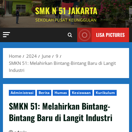
Skip
SMK N 51 JAKARTA
to
content
SEKOLAH PUSAT KEUNGGULAN
LISA PICTURES
Home
2024
June
9
SMKN 51: Melahirkan Bintang-Bintang Baru di Langit
Industri
Administrasi
Berita
Humas
Kesiswaan
Kurikulum
SMKN 51: Melahirkan Bintang-
Bintang Baru di Langit Industri