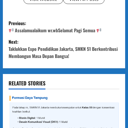
P
Previous:
o
Assalamualaikum wr.wbSelamat Pagi Semua
Next:
s
Taklukkan Expo Pendidikan Jakarta, SMKN 51 Berkontribusi
t
Membangun Masa Depan Bangsa!
n
a
RELATED STORIES
v
i
g