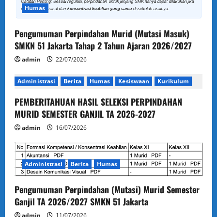
a
Humas
t
Pengumuman Perpindahan Murid (Mutasi Masuk)
i
SMKN 51 Jakarta Tahap 2 Tahun Ajaran 2026/2027
o
admin
22/07/2026
n
Administrasi
Berita
Humas
Kesiswaan
Kurikulum
PEMBERITAHUAN HASIL SELEKSI PERPINDAHAN
MURID SEMESTER GANJIL TA 2026-2027
admin
16/07/2026
Administrasi
Berita
Humas
Pengumuman Perpindahan (Mutasi) Murid Semester
Ganjil TA 2026/2027 SMKN 51 Jakarta
admin
11/07/2026