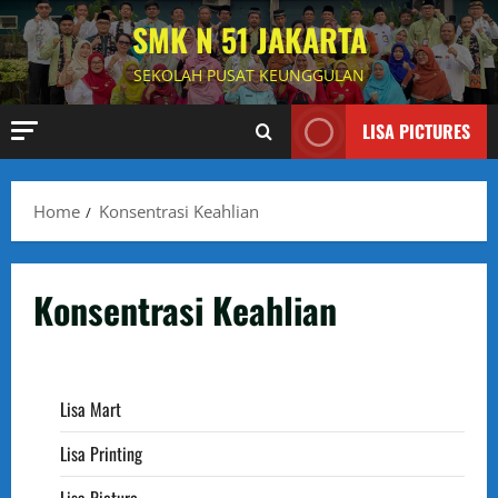
Skip
SMK N 51 JAKARTA
to
content
SEKOLAH PUSAT KEUNGGULAN
LISA PICTURES
Home
Konsentrasi Keahlian
Konsentrasi Keahlian
Lisa Mart
Lisa Printing