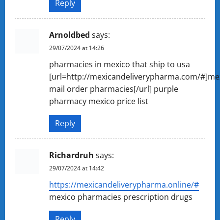
Reply
Arnoldbed
says:
29/07/2024 at 14:26
pharmacies in mexico that ship to usa
[url=http://mexicandeliverypharma.com/#]me
mail order pharmacies[/url] purple
pharmacy mexico price list
Reply
Richardruh
says:
29/07/2024 at 14:42
https://mexicandeliverypharma.online/#
mexico pharmacies prescription drugs
Reply