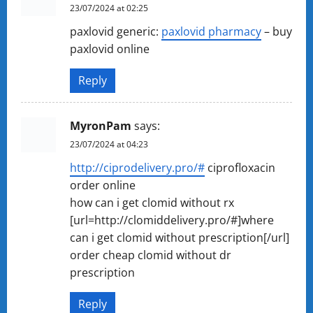
23/07/2024 at 02:25
paxlovid generic:
paxlovid pharmacy
– buy
paxlovid online
Reply
MyronPam
says:
23/07/2024 at 04:23
http://ciprodelivery.pro/#
ciprofloxacin
order online
how can i get clomid without rx
[url=http://clomiddelivery.pro/#]where
can i get clomid without prescription[/url]
order cheap clomid without dr
prescription
Reply