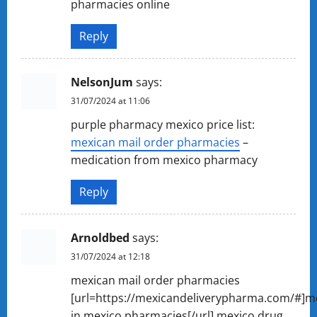
pharmacies online
Reply
NelsonJum
says:
31/07/2024 at 11:06
purple pharmacy mexico price list:
mexican mail order pharmacies
–
medication from mexico pharmacy
Reply
Arnoldbed
says:
31/07/2024 at 12:18
mexican mail order pharmacies
[url=https://mexicandeliverypharma.com/#]m
in mexico pharmacies[/url] mexico drug