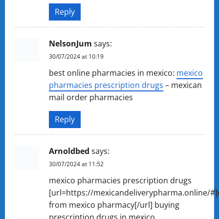
Reply
NelsonJum
says:
30/07/2024 at 10:19
best online pharmacies in mexico:
mexico
pharmacies prescription drugs
– mexican
mail order pharmacies
Reply
Arnoldbed
says:
30/07/2024 at 11:52
mexico pharmacies prescription drugs
[url=https://mexicandeliverypharma.online/#
from mexico pharmacy[/url] buying
prescription drugs in mexico