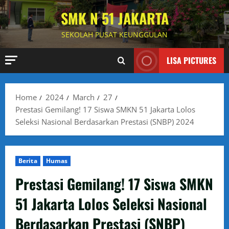
Skip
SMK N 51 JAKARTA
to
content
SEKOLAH PUSAT KEUNGGULAN
LISA PICTURES
Home
2024
March
27
Prestasi Gemilang! 17 Siswa SMKN 51 Jakarta Lolos
Seleksi Nasional Berdasarkan Prestasi (SNBP) 2024
Berita
Humas
Prestasi Gemilang! 17 Siswa SMKN
51 Jakarta Lolos Seleksi Nasional
Berdasarkan Prestasi (SNBP)