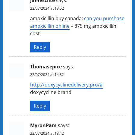
Jamesclite
says:
22/07/2024 at 13:52
amoxicillin buy canada:
can you purchase
amoxicillin online
– 875 mg amoxicillin
cost
Reply
Thomasepice
says:
22/07/2024 at 14:32
http://doxycyclinedelivery.pro/#
doxycycline brand
Reply
MyronPam
says:
22/07/2024 at 18:42