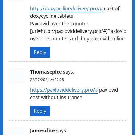
http://doxycyclinedelivery.pro/#
cost of
doxycycline tablets
Paxlovid over the counter
[url=http://paxloviddelivery.pro/#]Paxlovid
over the counter[/url] buy paxlovid online
Reply
Thomasepice
says:
22/07/2024 at 22:25
https://paxloviddelivery.pro/#
paxlovid
cost without insurance
Reply
Jamesclite
says: