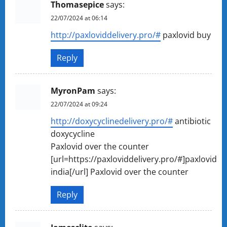
Thomasepice
says:
22/07/2024 at 06:14
http://paxloviddelivery.pro/#
paxlovid buy
Reply
MyronPam
says:
22/07/2024 at 09:24
http://doxycyclinedelivery.pro/#
antibiotic
doxycycline
Paxlovid over the counter
[url=https://paxloviddelivery.pro/#]paxlovid
india[/url] Paxlovid over the counter
Reply