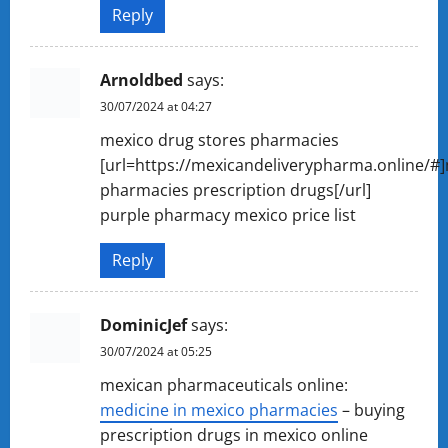
Reply
Arnoldbed
says:
30/07/2024 at 04:27
mexico drug stores pharmacies
[url=https://mexicandeliverypharma.online/#
pharmacies prescription drugs[/url]
purple pharmacy mexico price list
Reply
DominicJef
says:
30/07/2024 at 05:25
mexican pharmaceuticals online:
medicine in mexico pharmacies
– buying
prescription drugs in mexico online