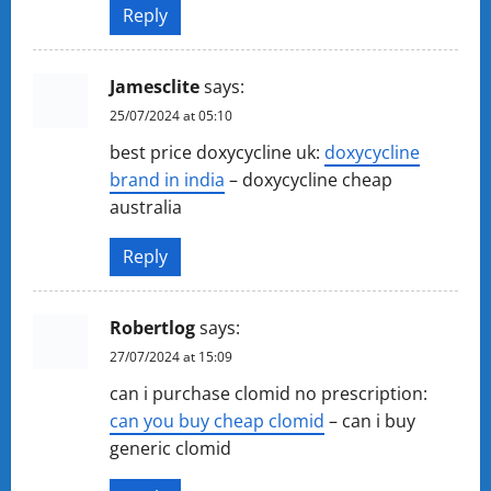
Reply
Jamesclite
says:
25/07/2024 at 05:10
best price doxycycline uk:
doxycycline
brand in india
– doxycycline cheap
australia
Reply
Robertlog
says:
27/07/2024 at 15:09
can i purchase clomid no prescription:
can you buy cheap clomid
– can i buy
generic clomid