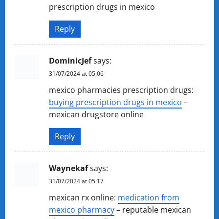
prescription drugs in mexico
Reply
DominicJef
says:
31/07/2024 at 05:06
mexico pharmacies prescription drugs:
buying prescription drugs in mexico
–
mexican drugstore online
Reply
Waynekaf
says:
31/07/2024 at 05:17
mexican rx online:
medication from
mexico pharmacy
– reputable mexican