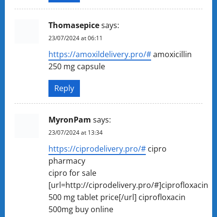
Thomasepice
says:
23/07/2024 at 06:11
https://amoxildelivery.pro/#
amoxicillin
250 mg capsule
Reply
MyronPam
says:
23/07/2024 at 13:34
https://ciprodelivery.pro/#
cipro
pharmacy
cipro for sale
[url=http://ciprodelivery.pro/#]ciprofloxacin
500 mg tablet price[/url] ciprofloxacin
500mg buy online