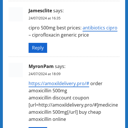
Jamesclite
says:
24/07/2024 at 16:35
cipro 500mg best prices:
antibiotics cipro
– ciprofloxacin generic price
Reply
MyronPam
says:
24/07/2024 at 18:09
https://amoxildelivery.pro/#
order
amoxicillin 500mg
amoxicillin discount coupon
[url=http://amoxildelivery.pro/#]medicine
amoxicillin 500mg[/url] buy cheap
amoxicillin online