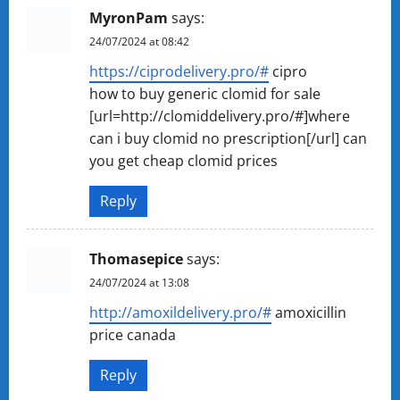
MyronPam
says:
24/07/2024 at 08:42
https://ciprodelivery.pro/#
cipro
how to buy generic clomid for sale
[url=http://clomiddelivery.pro/#]where
can i buy clomid no prescription[/url] can
you get cheap clomid prices
Reply
Thomasepice
says:
24/07/2024 at 13:08
http://amoxildelivery.pro/#
amoxicillin
price canada
Reply