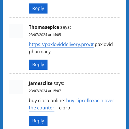
Reply
Thomasepice
says:
23/07/2024 at 14:05
https://paxloviddelivery.pro/#
paxlovid
pharmacy
Reply
Jamesclite
says:
23/07/2024 at 15:07
buy cipro online:
buy ciprofloxacin over
the counter
– cipro
Reply