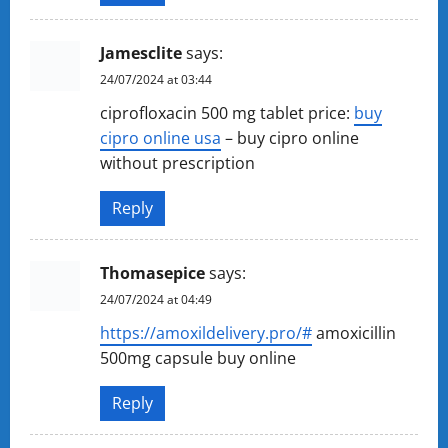
Jamesclite
says:
24/07/2024 at 03:44
ciprofloxacin 500 mg tablet price:
buy
cipro online usa
– buy cipro online
without prescription
Reply
Thomasepice
says:
24/07/2024 at 04:49
https://amoxildelivery.pro/#
amoxicillin
500mg capsule buy online
Reply