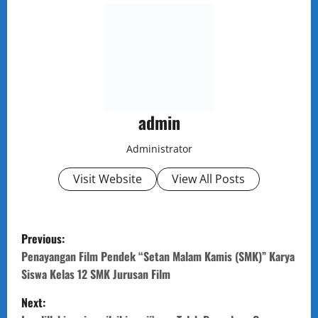
admin
Administrator
Visit Website
View All Posts
P
Previous:
o
Penayangan Film Pendek “Setan Malam Kamis (SMK)” Karya
Siswa Kelas 12 SMK Jurusan Film
s
Next: