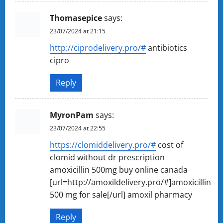
Thomasepice
says:
23/07/2024 at 21:15
http://ciprodelivery.pro/#
antibiotics
cipro
Reply
MyronPam
says:
23/07/2024 at 22:55
https://clomiddelivery.pro/#
cost of
clomid without dr prescription
amoxicillin 500mg buy online canada
[url=http://amoxildelivery.pro/#]amoxicillin
500 mg for sale[/url] amoxil pharmacy
Reply