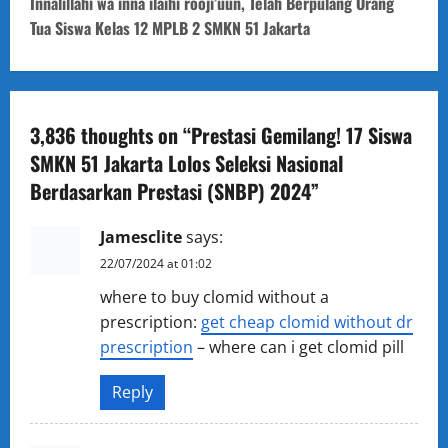
t
Innalillahi wa inna ilaihi rooji’uun, Telah Berpulang Orang
Tua Siswa Kelas 12 MPLB 2 SMKN 51 Jakarta
n
a
v
3,836 thoughts on “
Prestasi Gemilang! 17 Siswa
SMKN 51 Jakarta Lolos Seleksi Nasional
i
Berdasarkan Prestasi (SNBP) 2024
”
g
Jamesclite
says:
a
22/07/2024 at 01:02
t
where to buy clomid without a
prescription:
get cheap clomid without dr
i
prescription
– where can i get clomid pill
o
Reply
n