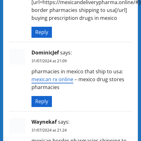
[url=https://mexicandeliverypharma.online/#
border pharmacies shipping to usa[/url]
buying prescription drugs in mexico
Reply
DominicJef
says:
31/07/2024 at 21:09
pharmacies in mexico that ship to usa:
mexican rx online
– mexico drug stores
pharmacies
Reply
Waynekaf
says:
31/07/2024 at 21:24
mexican border pharmacies shipping to