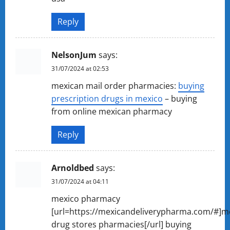
Reply
NelsonJum
says:
31/07/2024 at 02:53
mexican mail order pharmacies:
buying
prescription drugs in mexico
– buying
from online mexican pharmacy
Reply
Arnoldbed
says:
31/07/2024 at 04:11
mexico pharmacy
[url=https://mexicandeliverypharma.com/#]m
drug stores pharmacies[/url] buying