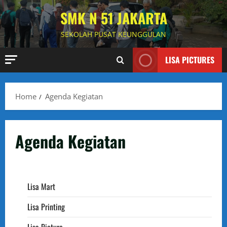
Skip
SMK N 51 JAKARTA
to
content
SEKOLAH PUSAT KEUNGGULAN
LISA PICTURES
Home
Agenda Kegiatan
Agenda Kegiatan
Lisa Mart
Lisa Printing