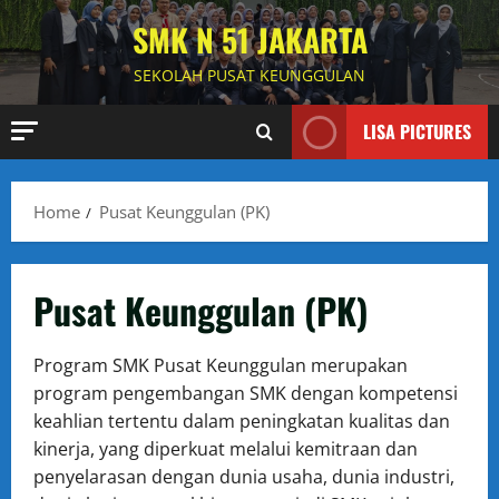
Skip
SMK N 51 JAKARTA
to
content
SEKOLAH PUSAT KEUNGGULAN
LISA PICTURES
Home
Pusat Keunggulan (PK)
Pusat Keunggulan (PK)
Program SMK Pusat Keunggulan merupakan
program pengembangan SMK dengan kompetensi
keahlian tertentu dalam peningkatan kualitas dan
kinerja, yang diperkuat melalui kemitraan dan
penyelarasan dengan dunia usaha, dunia industri,