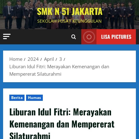
Skip
SMK N 51 JAKARTA
to
content
SEKOLAH PUSAT KEUNGGULAN
LISA PICTURES
Home
2024
April
3
Liburan Idul Fitri: Merayakan Kemenangan dan
Mempererat Silaturahmi
Berita
Humas
Liburan Idul Fitri: Merayakan
Kemenangan dan Mempererat
Silaturahmi