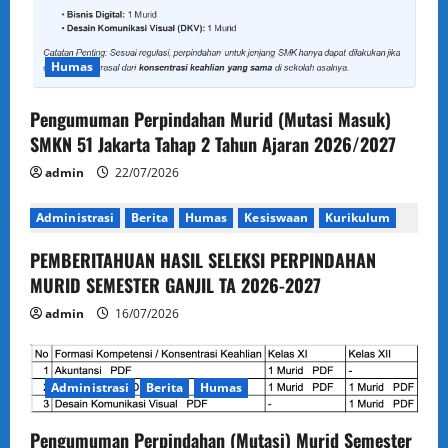
g
a
Humas
t
Pengumuman Perpindahan Murid (Mutasi Masuk)
i
SMKN 51 Jakarta Tahap 2 Tahun Ajaran 2026/2027
o
admin
22/07/2026
n
Administrasi
Berita
Humas
Kesiswaan
Kurikulum
PEMBERITAHUAN HASIL SELEKSI PERPINDAHAN
MURID SEMESTER GANJIL TA 2026-2027
admin
16/07/2026
Administrasi
Berita
Humas
Pengumuman Perpindahan (Mutasi) Murid Semester