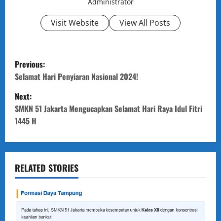
Administrator
Visit Website
View All Posts
P
Previous:
o
Selamat Hari Penyiaran Nasional 2024!
Next:
s
SMKN 51 Jakarta Mengucapkan Selamat Hari Raya Idul Fitri
t
1445 H
n
a
RELATED STORIES
v
i