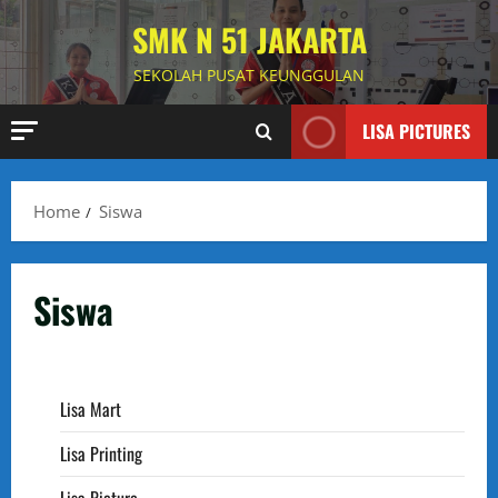
Skip
SMK N 51 JAKARTA
to
content
SEKOLAH PUSAT KEUNGGULAN
LISA PICTURES
Home
Siswa
Siswa
Lisa Mart
Lisa Printing