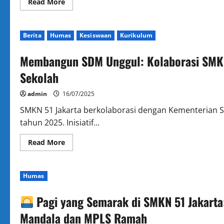
Read
Read More
more
about
MPLS
SMKN
Berita
Humas
Kesiswaan
Kurikulum
51
Jakarta:
Hari
Membangun SDM Unggul: Kolaborasi SMKN
Kedua
Penuh
Energi
Sekolah
dan
Ramah
Anak
admin
16/07/2025
SMKN 51 Jakarta berkolaborasi dengan Kementerian Se
tahun 2025. Inisiatif...
Read
Read More
more
about
Membangun
SDM
Humas
Unggul:
Kolaborasi
SMKN
Pagi yang Semarak di SMKN 51 Jakart
51
Jakarta
dengan
Mandala dan MPLS Ramah
Program