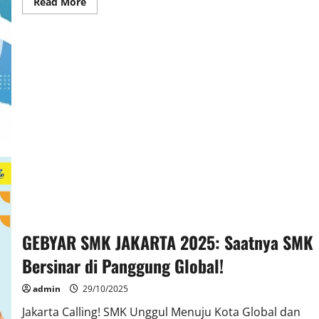
Read
Read More
more
about
Semangat!
Ujian
Kompetensi
Akademik
(TKA)
Kelas
XII
SMKN
51
Jakarta
Segera
Digelar
GEBYAR SMK JAKARTA 2025: Saatnya SMK
Bersinar di Panggung Global!
admin
29/10/2025
Jakarta Calling! SMK Unggul Menuju Kota Global dan