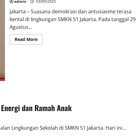
admin
03/09/2025
Jakarta – Suasana demokrasi dan antusiasme terasa
kental di lingkungan SMKN 51 Jakarta. Pada tanggal 29
Agustus...
Read
Read More
more
about
Demokrasi
di
SMKN
51
Jakarta:
Hartono,
S.Pd.,
S.Sn
Terpilih
sebagai
Wakil
Kepala
Sekolah
 Energi dan Ramah Anak
Bidang
Kesiswaan
lan Lingkungan Sekolah di SMKN 51 Jakarta. Hari ini...