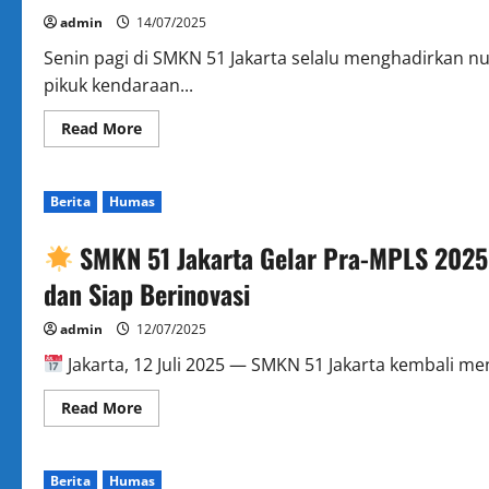
Setneg
ke
admin
14/07/2025
Sekolah
Senin pagi di SMKN 51 Jakarta selalu menghadirka
pikuk kendaraan...
Read
Read More
more
about
Pagi
Berita
Humas
yang
Semarak
di
SMKN 51 Jakarta Gelar Pra-MPLS 2025:
SMKN
51
Jakarta:
dan Siap Berinovasi
Menyambut
Hari
dengan
admin
12/07/2025
Semangat
Wiyata
Jakarta, 12 Juli 2025 — SMKN 51 Jakarta kembali m
Mandala
dan
MPLS
Read
Read More
Ramah
more
about
SMKN
Berita
Humas
51