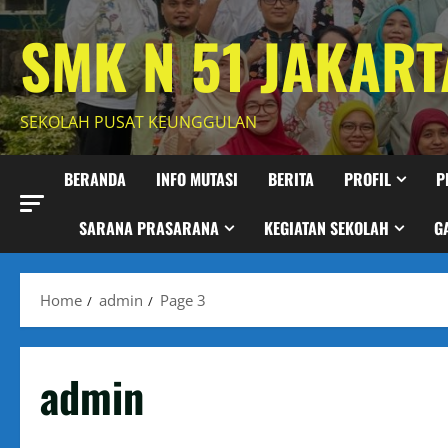
Skip
SMK N 51 JAKART
to
content
SEKOLAH PUSAT KEUNGGULAN
BERANDA
INFO MUTASI
BERITA
PROFIL
P
SARANA PRASARANA
KEGIATAN SEKOLAH
G
Home
admin
Page 3
admin