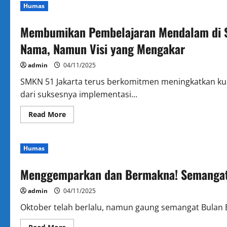
Humas
Membumikan Pembelajaran Mendalam di S
Nama, Namun Visi yang Mengakar
admin
04/11/2025
SMKN 51 Jakarta terus berkomitmen meningkatkan kuali
dari suksesnya implementasi...
Read
Read More
more
about
Membumikan
Pembelajaran
Humas
Mendalam
di
SMKN
Menggemparkan dan Bermakna! Semangat 
51
Jakarta:
Bukan
admin
04/11/2025
Sekadar
Perubahan
Nama,
Oktober telah berlalu, namun gaung semangat Bulan Ba
Namun
Visi
Read