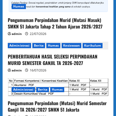
t
Humas
i
Pengumuman Perpindahan Murid (Mutasi Masuk)
SMKN 51 Jakarta Tahap 2 Tahun Ajaran 2026/2027
o
admin
22/07/2026
n
Administrasi
Berita
Humas
Kesiswaan
Kurikulum
PEMBERITAHUAN HASIL SELEKSI PERPINDAHAN
MURID SEMESTER GANJIL TA 2026-2027
admin
16/07/2026
Administrasi
Berita
Humas
Pengumuman Perpindahan (Mutasi) Murid Semester
Ganjil TA 2026/2027 SMKN 51 Jakarta