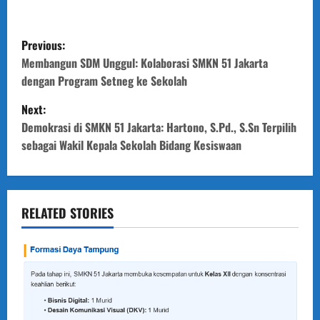
P
Previous:
o
Membangun SDM Unggul: Kolaborasi SMKN 51 Jakarta
dengan Program Setneg ke Sekolah
s
Next:
t
Demokrasi di SMKN 51 Jakarta: Hartono, S.Pd., S.Sn Terpilih
sebagai Wakil Kepala Sekolah Bidang Kesiswaan
n
a
v
RELATED STORIES
i
g
a