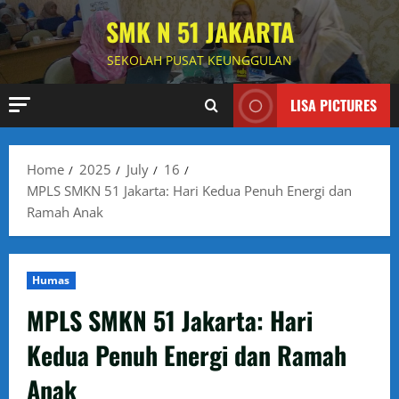
Skip
SMK N 51 JAKARTA
to
content
SEKOLAH PUSAT KEUNGGULAN
LISA PICTURES
Home
2025
July
16
MPLS SMKN 51 Jakarta: Hari Kedua Penuh Energi dan
Ramah Anak
Humas
MPLS SMKN 51 Jakarta: Hari
Kedua Penuh Energi dan Ramah
Anak