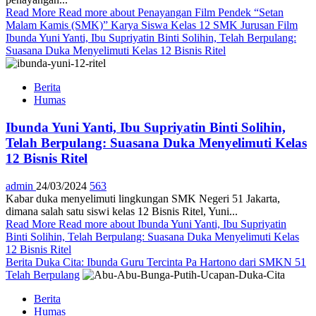
Read More
Read more about Penayangan Film Pendek “Setan
Malam Kamis (SMK)” Karya Siswa Kelas 12 SMK Jurusan Film
Ibunda Yuni Yanti, Ibu Supriyatin Binti Solihin, Telah Berpulang:
Suasana Duka Menyelimuti Kelas 12 Bisnis Ritel
Berita
Humas
Ibunda Yuni Yanti, Ibu Supriyatin Binti Solihin,
Telah Berpulang: Suasana Duka Menyelimuti Kelas
12 Bisnis Ritel
admin
24/03/2024
563
Kabar duka menyelimuti lingkungan SMK Negeri 51 Jakarta,
dimana salah satu siswi kelas 12 Bisnis Ritel, Yuni...
Read More
Read more about Ibunda Yuni Yanti, Ibu Supriyatin
Binti Solihin, Telah Berpulang: Suasana Duka Menyelimuti Kelas
12 Bisnis Ritel
Berita Duka Cita: Ibunda Guru Tercinta Pa Hartono dari SMKN 51
Telah Berpulang
Berita
Humas