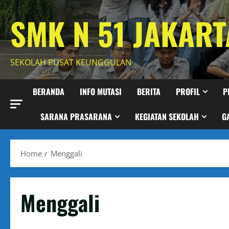
Skip
SMK N 51 JAKART
to
content
SEKOLAH PUSAT KEUNGGULAN
BERANDA
INFO MUTASI
BERITA
PROFIL
P
SARANA PRASARANA
KEGIATAN SEKOLAH
G
Home
Menggali
Menggali