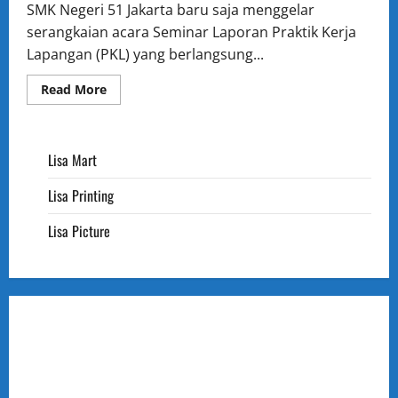
SMK Negeri 51 Jakarta baru saja menggelar
serangkaian acara Seminar Laporan Praktik Kerja
Lapangan (PKL) yang berlangsung...
Read
Read More
more
about
SMK
Negeri
51
Lisa Mart
Jakarta
Gelar
Seminar
Lisa Printing
Laporan
PKL:
Jembatan
Lisa Picture
Antara
Sekolah
dan
Dunia
Industri