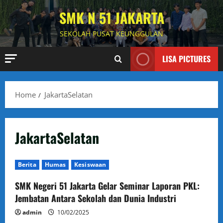
Skip
SMK N 51 JAKARTA
to
content
SEKOLAH PUSAT KEUNGGULAN
LISA PICTURES
Home
JakartaSelatan
JakartaSelatan
Berita
Humas
Kesiswaan
SMK Negeri 51 Jakarta Gelar Seminar Laporan PKL:
Jembatan Antara Sekolah dan Dunia Industri
admin
10/02/2025