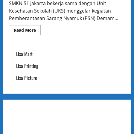
SMKN 51 Jakarta bekerja sama dengan Unit
Kesehatan Sekolah (UKS) menggelar kegiatan
Pemberantasan Sarang Nyamuk (PSN) Demam...
Read
Read More
more
about
SMKN
51
Jakarta
Lisa Mart
Gelar
Kegiatan
Pemberantasan
Lisa Printing
Sarang
Nyamuk
Demam
Lisa Picture
Berdarah,
Wujudkan
PHBS