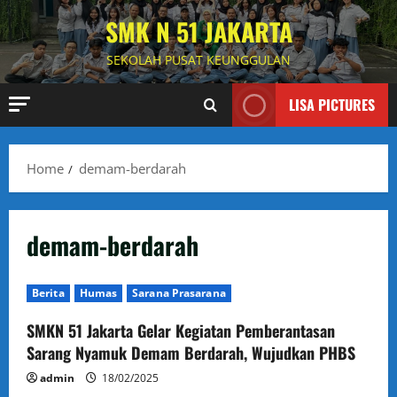
Skip
SMK N 51 JAKARTA
to
content
SEKOLAH PUSAT KEUNGGULAN
LISA PICTURES
Home
demam-berdarah
demam-berdarah
Berita
Humas
Sarana Prasarana
SMKN 51 Jakarta Gelar Kegiatan Pemberantasan
Sarang Nyamuk Demam Berdarah, Wujudkan PHBS
admin
18/02/2025