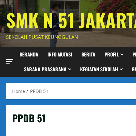
Skip
SMK N 51 JAKART
to
content
SEKOLAH PUSAT KEUNGGULAN
BERANDA
INFO MUTASI
BERITA
PROFIL
P
SARANA PRASARANA
KEGIATAN SEKOLAH
G
Home
PPDB 51
PPDB 51