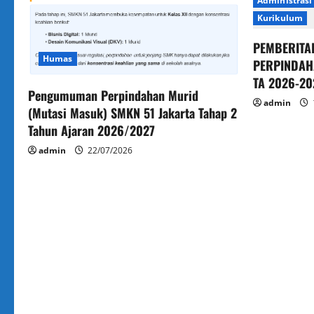
i
Administrasi
Kurikulum
g
PEMBERITA
a
Humas
PERPINDAH
TA 2026-20
t
Pengumuman Perpindahan Murid
admin
(Mutasi Masuk) SMKN 51 Jakarta Tahap 2
i
Tahun Ajaran 2026/2027
o
admin
22/07/2026
n