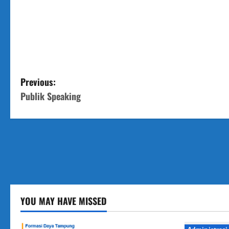
P
Previous:
Publik Speaking
o
s
t
n
a
YOU MAY HAVE MISSED
v