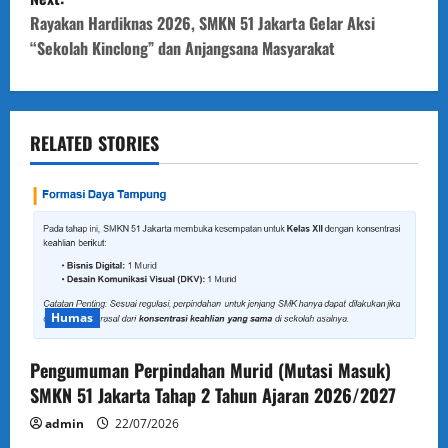
t
Rayakan Hardiknas 2026, SMKN 51 Jakarta Gelar Aksi
“Sekolah Kinclong” dan Anjangsana Masyarakat
n
a
v
RELATED STORIES
i
g
a
t
Humas
i
Pengumuman Perpindahan Murid (Mutasi Masuk)
SMKN 51 Jakarta Tahap 2 Tahun Ajaran 2026/2027
o
admin
22/07/2026
n