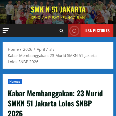
Skip
SMK N 51 JAKARTA
to
content
SEKOLAH PUSAT KEUNGGULAN
LISA PICTURES
Home
2026
April
3
Kabar Membanggakan: 23 Murid SMKN 51 Jakarta
Lolos SNBP 2026
Humas
Kabar Membanggakan: 23 Murid
SMKN 51 Jakarta Lolos SNBP
2026