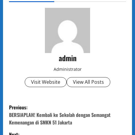
admin
Administrator
Visit Website
View All Posts
P
Previous:
o
BERSIAPLAH! Kembali ke Sekolah dengan Semangat
Kemenangan di SMKN 51 Jakarta
s
Next: