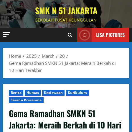
Skip
SMK N 51 JAKARTA
to
content
SEKOLAH PUSAT KEUNGGULAN
LISA PICTURES
Home
2025
March
20
Gema Ramadhan SMKN 51 Jakarta: Meraih Berkah di
10 Hari Terakhir
Berita
Humas
Kesiswaan
Kurikulum
Sarana Prasarana
Gema Ramadhan SMKN 51
Jakarta: Meraih Berkah di 10 Hari