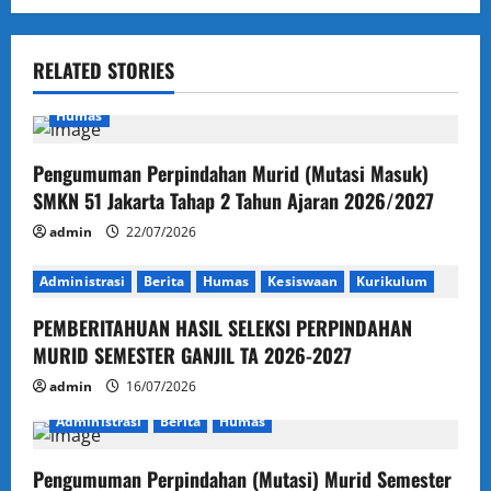
a
v
RELATED STORIES
i
Humas
g
Pengumuman Perpindahan Murid (Mutasi Masuk)
SMKN 51 Jakarta Tahap 2 Tahun Ajaran 2026/2027
a
admin
22/07/2026
t
Administrasi
Berita
Humas
Kesiswaan
Kurikulum
i
PEMBERITAHUAN HASIL SELEKSI PERPINDAHAN
o
MURID SEMESTER GANJIL TA 2026-2027
admin
16/07/2026
n
Administrasi
Berita
Humas
Pengumuman Perpindahan (Mutasi) Murid Semester