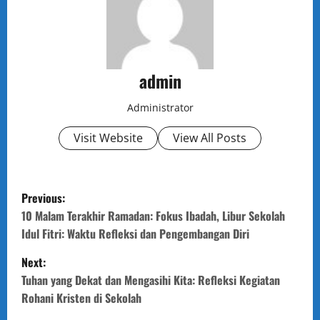
admin
Administrator
Visit Website
View All Posts
P
Previous:
o
10 Malam Terakhir Ramadan: Fokus Ibadah, Libur Sekolah
Idul Fitri: Waktu Refleksi dan Pengembangan Diri
s
Next:
t
Tuhan yang Dekat dan Mengasihi Kita: Refleksi Kegiatan
Rohani Kristen di Sekolah
n