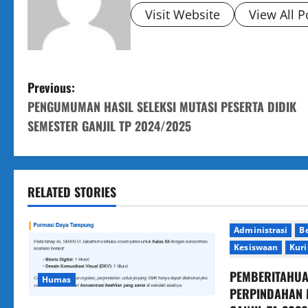
Visit Website
View All P
P
Previous:
PENGUMUMAN HASIL SELEKSI MUTASI PESERTA DIDIK
o
SEMESTER GANJIL TP 2024/2025
s
t
RELATED STORIES
n
a
Administrasi
Be
Kesiswaan
Kur
v
PEMBERITAHUAN
Humas
i
PERPINDAHAN 