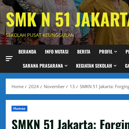
Skip
SMK N 51 JAKART
to
content
SEKOLAH PUSAT KEUNGGULAN
BERANDA
INFO MUTASI
BERITA
PROFIL
P
SARANA PRASARANA
KEGIATAN SEKOLAH
G
Home
2024
November
13
SMKN 51 Jakarta: Forgin
Humas
SMKN 51 Jakarta: Forgi