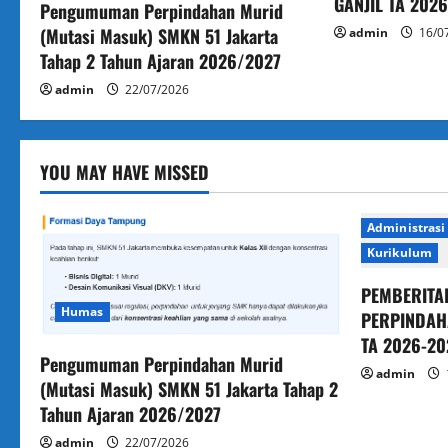
GANJIL TA 202
g
Pengumuman Perpindahan Murid
(Mutasi Masuk) SMKN 51 Jakarta
admin
16/0
a
Tahap 2 Tahun Ajaran 2026/2027
admin
22/07/2026
t
i
YOU MAY HAVE MISSED
o
n
Administrasi
Kurikulum
PEMBERITA
Humas
PERPINDAH
TA 2026-20
Pengumuman Perpindahan Murid
admin
(Mutasi Masuk) SMKN 51 Jakarta Tahap 2
Tahun Ajaran 2026/2027
admin
22/07/2026