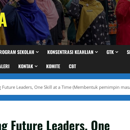
A
ROGRAM SEKOLAH
KONSENTRASI KEAHLIAN
GTK
S
ALERI
KONTAK
KOMITE
CBT
g Future Leaders, One Skill at a Time (Membentuk pemimpin masa
ng Future Leaders, One