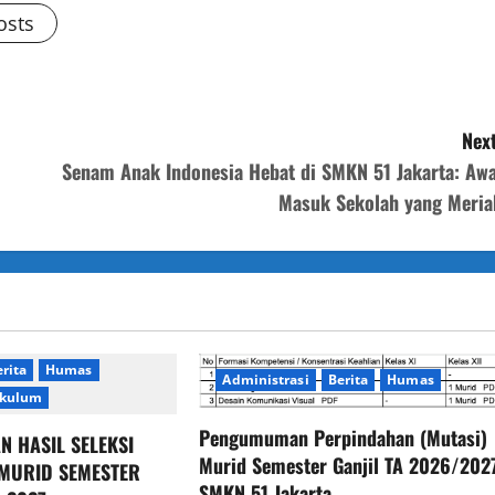
osts
Next
Senam Anak Indonesia Hebat di SMKN 51 Jakarta: Awa
Masuk Sekolah yang Meria
rita
Humas
Administrasi
Berita
Humas
ikulum
Pengumuman Perpindahan (Mutasi)
 HASIL SELEKSI
Murid Semester Ganjil TA 2026/202
MURID SEMESTER
SMKN 51 Jakarta