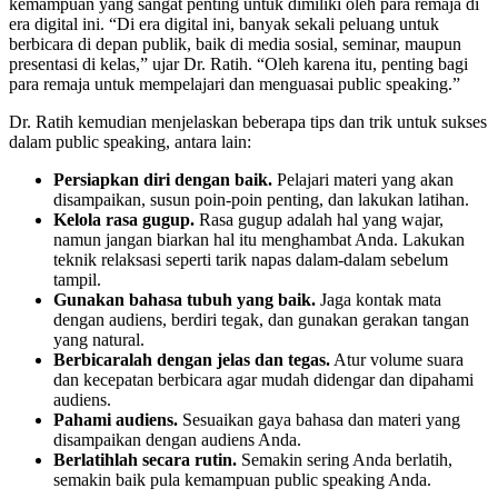
kemampuan yang sangat penting untuk dimiliki oleh para remaja di
era digital ini. “Di era digital ini, banyak sekali peluang untuk
berbicara di depan publik, baik di media sosial, seminar, maupun
presentasi di kelas,” ujar Dr. Ratih. “Oleh karena itu, penting bagi
para remaja untuk mempelajari dan menguasai public speaking.”
Dr. Ratih kemudian menjelaskan beberapa tips dan trik untuk sukses
dalam public speaking, antara lain:
Persiapkan diri dengan baik.
Pelajari materi yang akan
disampaikan, susun poin-poin penting, dan lakukan latihan.
Kelola rasa gugup.
Rasa gugup adalah hal yang wajar,
namun jangan biarkan hal itu menghambat Anda. Lakukan
teknik relaksasi seperti tarik napas dalam-dalam sebelum
tampil.
Gunakan bahasa tubuh yang baik.
Jaga kontak mata
dengan audiens, berdiri tegak, dan gunakan gerakan tangan
yang natural.
Berbicaralah dengan jelas dan tegas.
Atur volume suara
dan kecepatan berbicara agar mudah didengar dan dipahami
audiens.
Pahami audiens.
Sesuaikan gaya bahasa dan materi yang
disampaikan dengan audiens Anda.
Berlatihlah secara rutin.
Semakin sering Anda berlatih,
semakin baik pula kemampuan public speaking Anda.