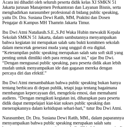
Acara ini dihadiri oleh seluruh peserta didik kelas XI SMKN 51
Jakarta jurusan Manajemen Perkantoran dan Layanan Bisnis, serta
menghadirkan narasumber profesional di bidang public speaking,
yaitu Dr. Dra. Susiana Dewi Ratih, MM, Praktisi dan Dosen
Pengajar di Kampus MH Thamrin Jakarta Timur.
Ibu Dwi Atmi Nataliasih.S.E.,S.Pd Waka Hubin mewakili Kepala
Sekolah SMKN 51 Jakarta, dalam sambutannya menyampaikan
bahwa kegiatan ini merupakan salah satu bukti komitmen sekolah
dalam mencetak generasi muda yang unggul di era digital.
“Keterampilan public speaking merupakan salah satu soft skill yang
penting untuk dimiliki oleh para remaja saat ini,” ujar Ibu Dwi.
“Dengan menguasai public speaking, para peserta didik akan lebih
mudah untuk menyampaikan ide dan gagasan mereka dengan
percaya diri dan efektif.”
Ibu Dwi Atmi menambahkan bahwa public speaking bukan hanya
tentang berbicara di depan publik, tetapi juga tentang bagaimana
membangun kepercayaan diri, mengelola emosi, dan memahami
audiens. “Dengan mengikuti kegiatan ini, diharapkan para peserta
didik dapat mempelajari kiat-kiat sukses public speaking dan
menerapkannya dalam kehidupan sehari-hari,” tutur Ibu Dwi Atmi.
Narasumber, Dr. Dra. Susiana Dewi Ratih, MM., dalam paparannya
menyampaikan bahwa public speaking merupakan salah satu