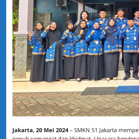
Jakarta, 20 Mei 2024
– SMKN 51 Jakarta memperi
penuh semangat dan khidmat. Upacara bendera 