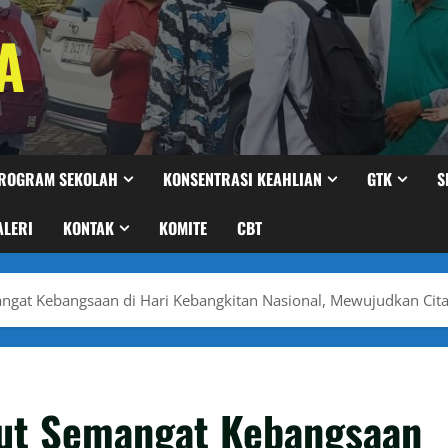
A
ROGRAM SEKOLAH
KONSENTRASI KEAHLIAN
GTK
S
ALERI
KONTAK
KOMITE
CBT
ngat Kebangsaan di Hari Kebangkitan Nasional, Mewujudkan Cita
jut Semangat Kebangsaan