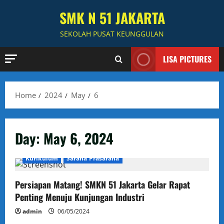
Skip
SMK N 51 JAKARTA
to
content
SEKOLAH PUSAT KEUNGGULAN
LISA PICTURES
Home
2024
May
6
Day:
May 6, 2024
Administrasi
Berita
Humas
Kesiswaan
Kurikulum
Sarana Prasarana
Persiapan Matang! SMKN 51 Jakarta Gelar Rapat
Penting Menuju Kunjungan Industri
admin
06/05/2024