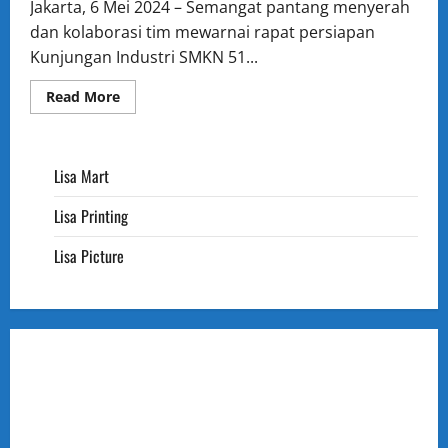
Jakarta, 6 Mei 2024 – Semangat pantang menyerah
dan kolaborasi tim mewarnai rapat persiapan
Kunjungan Industri SMKN 51...
Read
Read More
more
about
Persiapan
Matang!
SMKN
Lisa Mart
51
Jakarta
Gelar
Lisa Printing
Rapat
Penting
Menuju
Lisa Picture
Kunjungan
Industri