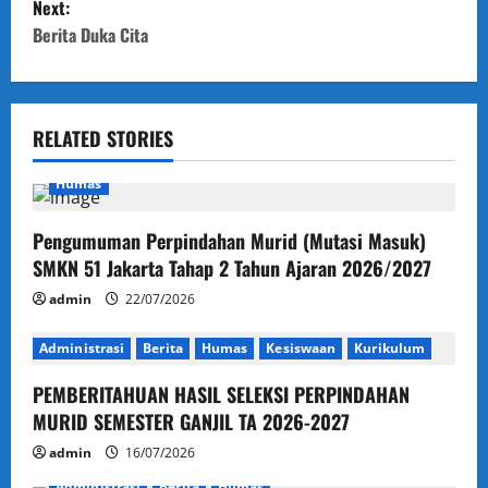
Next:
t
Berita Duka Cita
n
a
RELATED STORIES
v
Humas
i
Pengumuman Perpindahan Murid (Mutasi Masuk)
g
SMKN 51 Jakarta Tahap 2 Tahun Ajaran 2026/2027
a
admin
22/07/2026
t
Administrasi
Berita
Humas
Kesiswaan
Kurikulum
i
PEMBERITAHUAN HASIL SELEKSI PERPINDAHAN
MURID SEMESTER GANJIL TA 2026-2027
o
admin
16/07/2026
Administrasi
Berita
Humas