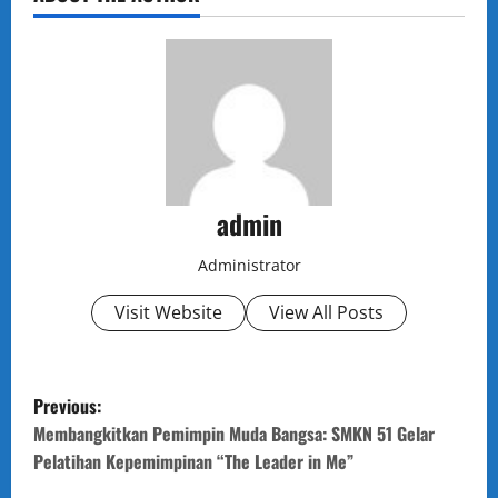
admin
Administrator
Visit Website
View All Posts
P
Previous:
o
Membangkitkan Pemimpin Muda Bangsa: SMKN 51 Gelar
Pelatihan Kepemimpinan “The Leader in Me”
s