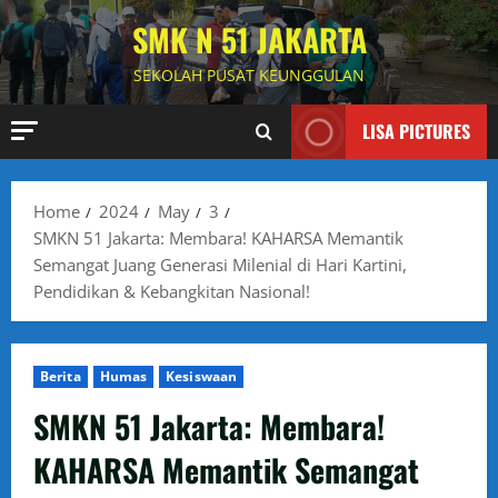
Skip
SMK N 51 JAKARTA
to
content
SEKOLAH PUSAT KEUNGGULAN
LISA PICTURES
Home
2024
May
3
SMKN 51 Jakarta: Membara! KAHARSA Memantik
Semangat Juang Generasi Milenial di Hari Kartini,
Pendidikan & Kebangkitan Nasional!
Berita
Humas
Kesiswaan
SMKN 51 Jakarta: Membara!
KAHARSA Memantik Semangat