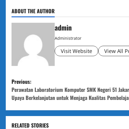
ABOUT THE AUTHOR
admin
Administrator
Visit Website
View All P
P
Previous:
Perawatan Laboratorium Komputer SMK Negeri 51 Jakar
o
Upaya Berkelanjutan untuk Menjaga Kualitas Pembelaja
s
t
RELATED STORIES