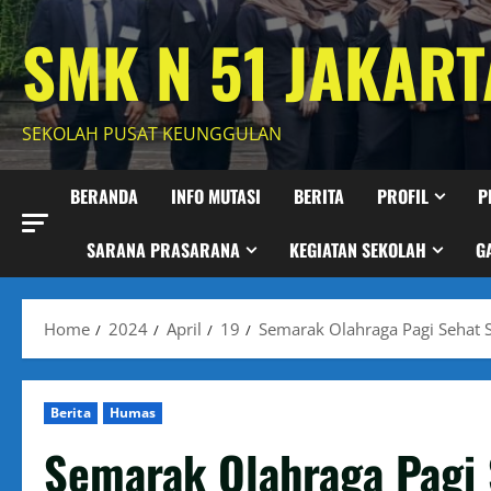
Skip
SMK N 51 JAKART
to
content
SEKOLAH PUSAT KEUNGGULAN
BERANDA
INFO MUTASI
BERITA
PROFIL
P
SARANA PRASARANA
KEGIATAN SEKOLAH
G
Home
2024
April
19
Semarak Olahraga Pagi Sehat 
Berita
Humas
Semarak Olahraga Pagi 