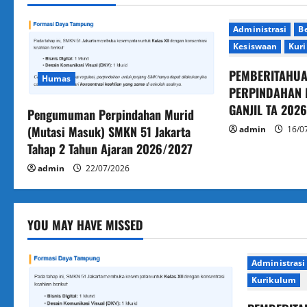
n
a
Administrasi
Be
Kesiswaan
Kur
v
PEMBERITAHUAN
Humas
i
PERPINDAHAN 
GANJIL TA 202
g
Pengumuman Perpindahan Murid
(Mutasi Masuk) SMKN 51 Jakarta
admin
16/0
a
Tahap 2 Tahun Ajaran 2026/2027
admin
22/07/2026
t
i
YOU MAY HAVE MISSED
o
n
Administrasi
Kurikulum