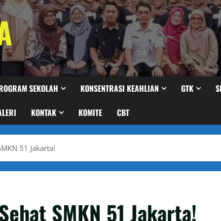
A
ROGRAM SEKOLAH
KONSENTRASI KEAHLIAN
GTK
S
ALERI
KONTAK
KOMITE
CBT
SMKN 51 Jakarta!
Sehat SMKN 51 Jakarta!