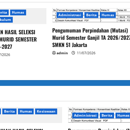
rita
Humas
Administrasi
Berita
Humas
ikulum
Pengumuman Perpindahan (Mutasi)
 HASIL SELEKSI
Murid Semester Ganjil TA 2026/202
MURID SEMESTER
SMKN 51 Jakarta
6-2027
admin
11/07/2026
7/2026
Berita
Humas
Kesiswaan
Administrasi
Berita
Humas