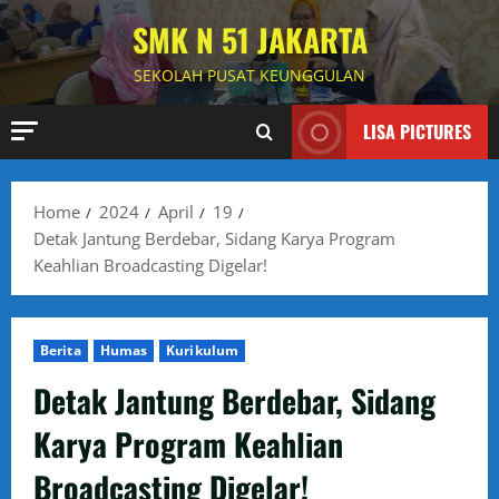
Skip
SMK N 51 JAKARTA
to
content
SEKOLAH PUSAT KEUNGGULAN
LISA PICTURES
Home
2024
April
19
Detak Jantung Berdebar, Sidang Karya Program
Keahlian Broadcasting Digelar!
Berita
Humas
Kurikulum
Detak Jantung Berdebar, Sidang
Karya Program Keahlian
Broadcasting Digelar!