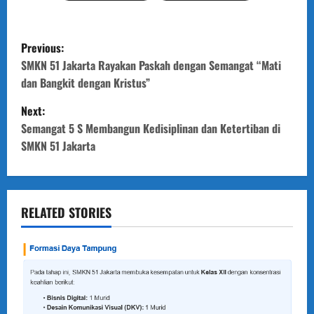
P
Previous:
o
SMKN 51 Jakarta Rayakan Paskah dengan Semangat “Mati
dan Bangkit dengan Kristus”
s
Next:
t
Semangat 5 S Membangun Kedisiplinan dan Ketertiban di
SMKN 51 Jakarta
n
a
v
RELATED STORIES
i
g
a