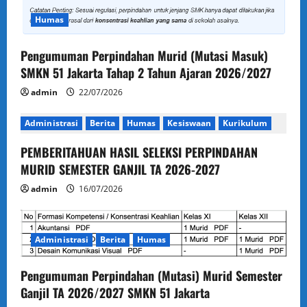
t
Humas
i
Pengumuman Perpindahan Murid (Mutasi Masuk)
SMKN 51 Jakarta Tahap 2 Tahun Ajaran 2026/2027
o
admin
22/07/2026
n
Administrasi
Berita
Humas
Kesiswaan
Kurikulum
PEMBERITAHUAN HASIL SELEKSI PERPINDAHAN
MURID SEMESTER GANJIL TA 2026-2027
admin
16/07/2026
Administrasi
Berita
Humas
Pengumuman Perpindahan (Mutasi) Murid Semester
Ganjil TA 2026/2027 SMKN 51 Jakarta