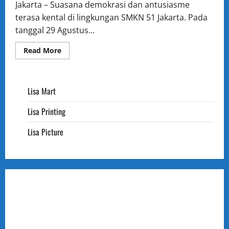
Jakarta – Suasana demokrasi dan antusiasme
terasa kental di lingkungan SMKN 51 Jakarta. Pada
tanggal 29 Agustus...
Read
Read More
more
about
Demokrasi
di
SMKN
Lisa Mart
51
Jakarta:
Hartono,
Lisa Printing
S.Pd.,
S.Sn
Terpilih
Lisa Picture
sebagai
Wakil
Kepala
Sekolah
Bidang
Kesiswaan