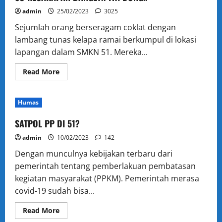
OUT
GUNADARMA,
admin
25/02/2023
3025
SIMULATORNYA
KELAS
Sejumlah orang berseragam coklat dengan
12
lambang tunas kelapa ramai berkumpul di lokasi
lapangan dalam SMKN 51. Mereka...
Read
Read More
more
about
SO
KECAKAPAN
Humas
BANGET!!
IYA
DONG..
SATPOL PP DI 51?
admin
10/02/2023
142
Dengan munculnya kebijakan terbaru dari
pemerintah tentang pemberlakuan pembatasan
kegiatan masyarakat (PPKM). Pemerintah merasa
covid-19 sudah bisa...
Read
Read More
more