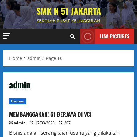
Skip
SMK N 51 JAKARTA
to
content
SEKOLAH PUSAT KEUNGGULAN
LISA PICTURES
Home
admin
Page 16
admin
Humas
MEMBANGGAKAN! 51 BERJAYA DI VCI
admin
17/03/2023
207
Bisnis adalah serangkaian usaha yang dilakukan