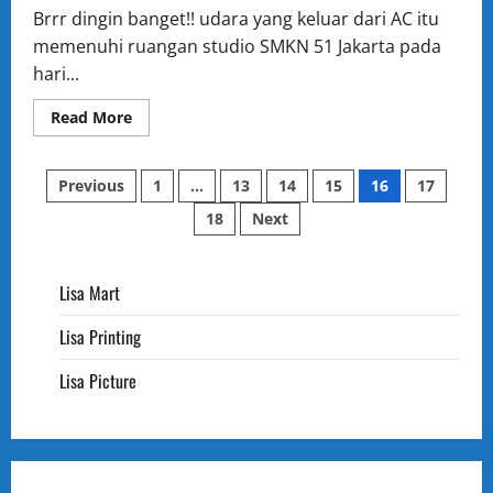
Brrr dingin banget!! udara yang keluar dari AC itu
memenuhi ruangan studio SMKN 51 Jakarta pada
hari...
Read
Read More
more
about
NOBAR
Posts
DI
Previous
1
…
13
14
15
16
17
STUDIO
SMKN
18
Next
pagination
51
JAKARTA
Lisa Mart
Lisa Printing
Lisa Picture