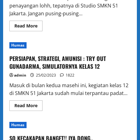
penayangan lohh, tepatnya di Studio SMKN 51
Jakarta. Jangan pusing-pusing...
Read
Read More
more
about
Lisa
Picture
Humas
–
Special
Price
PERSIAPAN, STRATEGI, AMUNISI : TRY OUT
tiket
nonton
GUNADARMA, SIMULATORNYA KELAS 12
the
premiere
admin
25/02/2023
1822
15k
Masuk di bulan kedua masehi ini, kegiatan kelas 12
di SMKN 51 Jakarta sudah mulai terpantau padat...
Read
Read More
more
about
PERSIAPAN,
STRATEGI,
Humas
AMUNISI
:
TRY
SO KECAKAPAN BANGET!! IYA DONG..