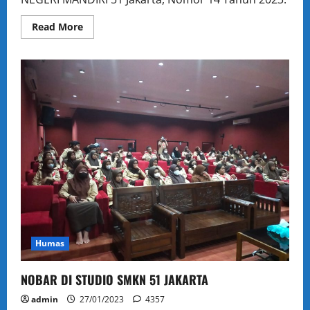
Read
Read More
more
about
SK
ELIGIBILITAS
SISWA
SNBP
SMK
NEGERI
MANDIRI
51
JAKARTA
TAHUN
PELAJARAN 2022-
2023
Humas
NOBAR DI STUDIO SMKN 51 JAKARTA
admin
27/01/2023
4357