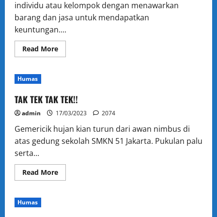
individu atau kelompok dengan menawarkan
barang dan jasa untuk mendapatkan
keuntungan....
Read
Read More
more
about
MEMBANGGAKAN!
51
Humas
BERJAYA
DI
VCI
TAK TEK TAK TEK!!
admin
17/03/2023
2074
Gemericik hujan kian turun dari awan nimbus di
atas gedung sekolah SMKN 51 Jakarta. Pukulan palu
serta...
Read
Read More
more
about
TAK
TEK
Humas
TAK
TEK!!