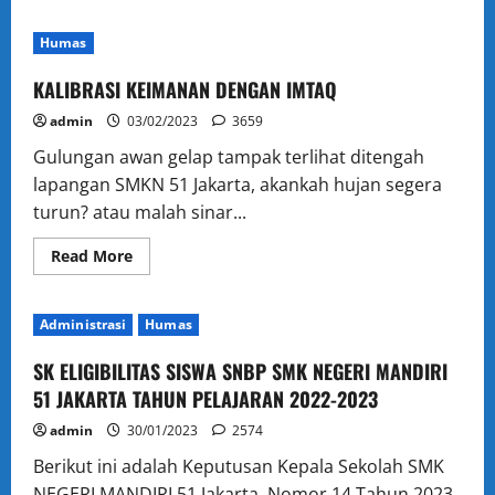
about
SATPOL
PP
Humas
DI
51?
KALIBRASI KEIMANAN DENGAN IMTAQ
admin
03/02/2023
3659
Gulungan awan gelap tampak terlihat ditengah
lapangan SMKN 51 Jakarta, akankah hujan segera
turun? atau malah sinar...
Read
Read More
more
about
KALIBRASI
KEIMANAN
Administrasi
Humas
DENGAN
IMTAQ
SK ELIGIBILITAS SISWA SNBP SMK NEGERI MANDIRI
51 JAKARTA TAHUN PELAJARAN 2022-2023
admin
30/01/2023
2574
Berikut ini adalah Keputusan Kepala Sekolah SMK
NEGERI MANDIRI 51 Jakarta, Nomor 14 Tahun 2023.