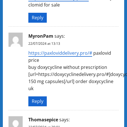
clomid for sale
Reply
MyronPam
says:
22/07/2024 at 13:13
https://paxloviddelivery.pro/#
paxlovid
price
buy doxycycline without prescription
[url=https://doxycyclinedelivery.pro/#]doxycyc
150 mg capsules[/url] order doxycycline
uk
Reply
Thomasepice
says: