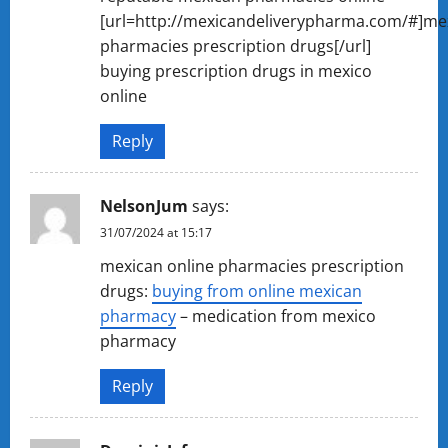
[url=http://mexicandeliverypharma.com/#]me
pharmacies prescription drugs[/url]
buying prescription drugs in mexico
online
Reply
NelsonJum
says:
31/07/2024 at 15:17
mexican online pharmacies prescription
drugs:
buying from online mexican
pharmacy
– medication from mexico
pharmacy
Reply