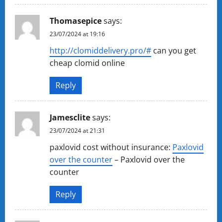
Thomasepice
says:
23/07/2024 at 19:16
http://clomiddelivery.pro/#
can you get
cheap clomid online
Reply
Jamesclite
says:
23/07/2024 at 21:31
paxlovid cost without insurance:
Paxlovid
over the counter
– Paxlovid over the
counter
Reply