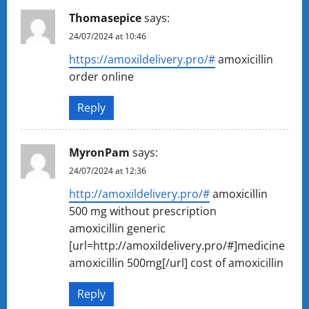
Thomasepice
says:
24/07/2024 at 10:46
https://amoxildelivery.pro/#
amoxicillin
order online
Reply
MyronPam
says:
24/07/2024 at 12:36
http://amoxildelivery.pro/#
amoxicillin
500 mg without prescription
amoxicillin generic
[url=http://amoxildelivery.pro/#]medicine
amoxicillin 500mg[/url] cost of amoxicillin
Reply