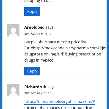
shipping to usa
Reply
Arnoldbed
says:
30/07/2024 at 11:12
purple pharmacy mexico price list
[url=http://mexicandeliverypharma.com/#]me
drugstore online[/url] buying prescription
drugs in mexico
Reply
Richardruh
says:
30/07/2024 at 14:17
https://mexicandeliverypharma.com/#
mexico pharmacies prescription drugs