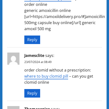
order online
generic amoxicillin online
[url=https://amoxildelivery.pro/#]amoxicillin
500mg capsule buy online[/url] generic
amoxil 500 mg
Reply
Jamesclite
says:
23/07/2024 at 08:49
order clomid without a prescription:
where to buy clomid pill
– can you get
clomid online
Reply
Thomasepice
says: