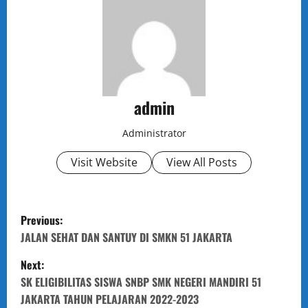
admin
Administrator
Visit Website
View All Posts
P
Previous:
o
JALAN SEHAT DAN SANTUY DI SMKN 51 JAKARTA
Next:
s
SK ELIGIBILITAS SISWA SNBP SMK NEGERI MANDIRI 51
t
JAKARTA TAHUN PELAJARAN 2022-2023