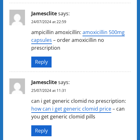
Jamesclite
says:
24/07/2024 at 22:59
ampicillin amoxicillin:
amoxicillin 500mg
capsules
– order amoxicillin no
prescription
Reply
Jamesclite
says:
25/07/2024 at 11:31
can i get generic clomid no prescription:
how can i get generic clomid price
– can
you get generic clomid pills
Reply