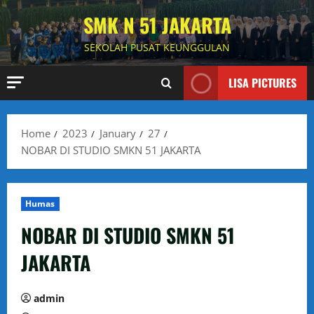
Skip
SMK N 51 JAKARTA
to
content
SEKOLAH PUSAT KEUNGGULAN
LISA PICTURES
Home
2023
January
27
NOBAR DI STUDIO SMKN 51 JAKARTA
Humas
NOBAR DI STUDIO SMKN 51
JAKARTA
admin