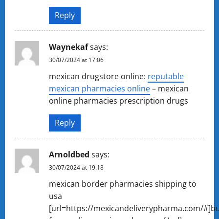
Reply
Waynekaf
says:
30/07/2024 at 17:06
mexican drugstore online:
reputable
mexican pharmacies online
– mexican
online pharmacies prescription drugs
Reply
Arnoldbed
says:
30/07/2024 at 19:18
mexican border pharmacies shipping to
usa
[url=https://mexicandeliverypharma.com/#]b