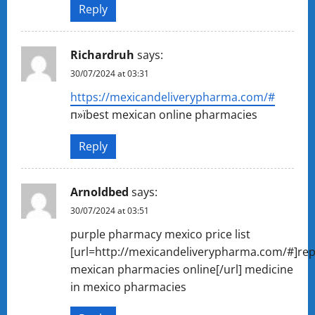
Reply
Richardruh
says:
30/07/2024 at 03:31
https://mexicandeliverypharma.com/#
п»їbest mexican online pharmacies
Reply
Arnoldbed
says:
30/07/2024 at 03:51
purple pharmacy mexico price list
[url=http://mexicandeliverypharma.com/#]re
mexican pharmacies online[/url] medicine
in mexico pharmacies