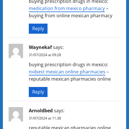
buying prescription drugs in mexico:
medication from mexico pharmacy
–
buying from online mexican pharmacy
Reply
Waynekaf
says:
31/07/2024 at 09:28
buying prescription drugs in mexico:
п»їbest mexican online pharmacies
–
reputable mexican pharmacies online
Reply
Arnoldbed
says:
31/07/2024 at 11:38
reputable mexican pharmacies online