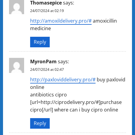
Thomasepice
says:
24/07/2024 at 02:19
http://amoxildelivery.pro/#
amoxicillin
medicine
Reply
MyronPam
says:
24/07/2024 at 02:47
http://paxloviddelivery.pro/#
buy paxlovid
online
antibiotics cipro
[url=http://ciprodelivery.pro/#]purchase
cipro[/url] where can i buy cipro online
Reply