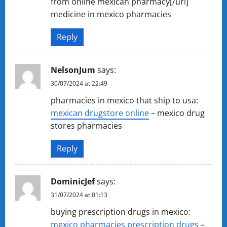
from online mexican pharmacy[/url]
medicine in mexico pharmacies
Reply
NelsonJum
says:
30/07/2024 at 22:49
pharmacies in mexico that ship to usa:
mexican drugstore online
– mexico drug
stores pharmacies
Reply
DominicJef
says:
31/07/2024 at 01:13
buying prescription drugs in mexico:
mexico pharmacies prescription drugs
–