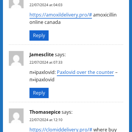
22/07/2024 at 04:03
https://amoxildelivery.pro/#
amoxicillin
online canada
Reply
Jamesclite
says:
22/07/2024 at 07:33
п»їpaxlovid:
Paxlovid over the counter
–
п»їpaxlovid
Reply
Thomasepice
says:
22/07/2024 at 12:10
https://clomiddelivery.pro/#
where buy