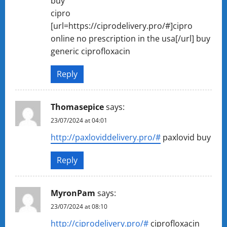
buy
cipro
[url=https://ciprodelivery.pro/#]cipro
online no prescription in the usa[/url] buy
generic ciprofloxacin
Reply
Thomasepice
says:
23/07/2024 at 04:01
http://paxloviddelivery.pro/#
paxlovid buy
Reply
MyronPam
says:
23/07/2024 at 08:10
http://ciprodelivery.pro/#
ciprofloxacin