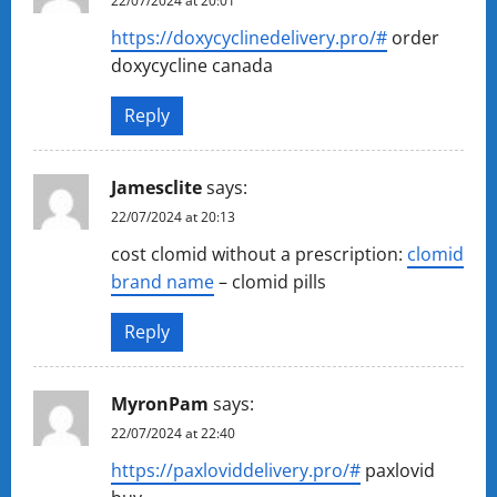
22/07/2024 at 20:01
https://doxycyclinedelivery.pro/#
order
doxycycline canada
Reply
Jamesclite
says:
22/07/2024 at 20:13
cost clomid without a prescription:
clomid
brand name
– clomid pills
Reply
MyronPam
says:
22/07/2024 at 22:40
https://paxloviddelivery.pro/#
paxlovid