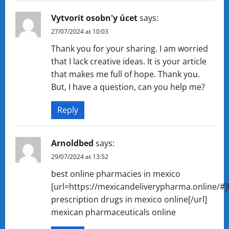
Vytvorit osobn'y úcet
says:
27/07/2024 at 10:03
Thank you for your sharing. I am worried
that I lack creative ideas. It is your article
that makes me full of hope. Thank you.
But, I have a question, can you help me?
Reply
Arnoldbed
says:
29/07/2024 at 13:52
best online pharmacies in mexico
[url=https://mexicandeliverypharma.online/#
prescription drugs in mexico online[/url]
mexican pharmaceuticals online