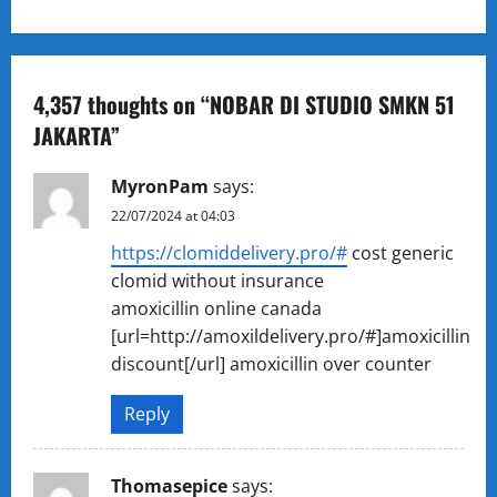
n
a
4,357 thoughts on “
NOBAR DI STUDIO SMKN 51
v
JAKARTA
”
i
MyronPam
says:
g
22/07/2024 at 04:03
https://clomiddelivery.pro/#
cost generic
a
clomid without insurance
t
amoxicillin online canada
[url=http://amoxildelivery.pro/#]amoxicillin
i
discount[/url] amoxicillin over counter
o
Reply
n
Thomasepice
says: