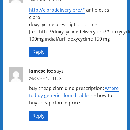
24/07/2024 at 10:32
http://ciprodelivery.pro/#
antibiotics
cipro
doxycycline prescription online
[url=http://doxycyclinedelivery.pro/#]doxycycl
100mg india[/url] doxycycline 150 mg
Reply
Jamesclite
says:
24/07/2024 at 11:53
buy cheap clomid no prescription:
where
to buy generic clomid tablets
– how to
buy cheap clomid price
Reply