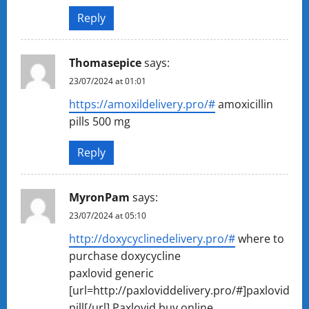
Reply
Thomasepice
says:
23/07/2024 at 01:01
https://amoxildelivery.pro/#
amoxicillin
pills 500 mg
Reply
MyronPam
says:
23/07/2024 at 05:10
http://doxycyclinedelivery.pro/#
where to
purchase doxycycline
paxlovid generic
[url=http://paxloviddelivery.pro/#]paxlovid
pill[/url] Paxlovid buy online