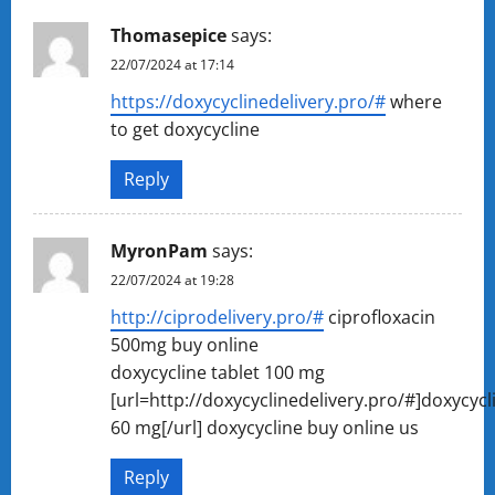
Thomasepice
says:
22/07/2024 at 17:14
https://doxycyclinedelivery.pro/#
where
to get doxycycline
Reply
MyronPam
says:
22/07/2024 at 19:28
http://ciprodelivery.pro/#
ciprofloxacin
500mg buy online
doxycycline tablet 100 mg
[url=http://doxycyclinedelivery.pro/#]doxycycl
60 mg[/url] doxycycline buy online us
Reply