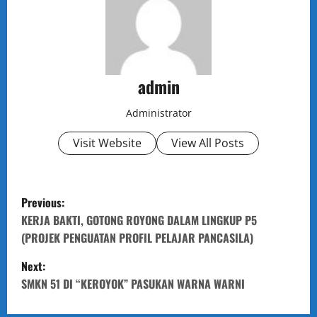
admin
Administrator
Visit Website
View All Posts
P
Previous:
o
KERJA BAKTI, GOTONG ROYONG DALAM LINGKUP P5
(PROJEK PENGUATAN PROFIL PELAJAR PANCASILA)
s
Next:
t
SMKN 51 DI “KEROYOK” PASUKAN WARNA WARNI
n