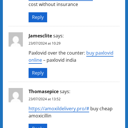
cost without insurance
Reply
Jamesclite
says:
23/07/2024 at 10:29
Paxlovid over the counter:
buy paxlovid
online
– paxlovid india
Reply
Thomasepice
says:
23/07/2024 at 13:52
https://amoxildelivery.pro/#
buy cheap
amoxicillin