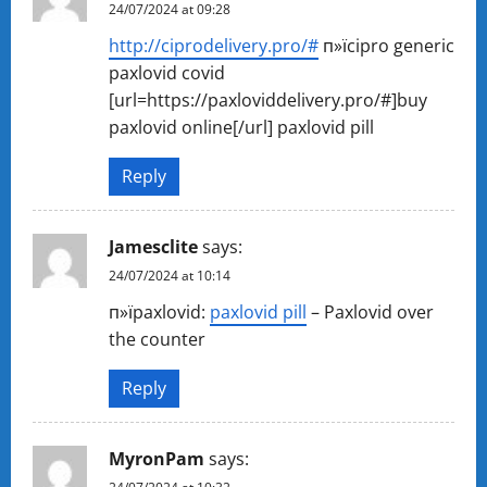
24/07/2024 at 09:28
http://ciprodelivery.pro/#
п»їcipro generic
paxlovid covid
[url=https://paxloviddelivery.pro/#]buy
paxlovid online[/url] paxlovid pill
Reply
Jamesclite
says:
24/07/2024 at 10:14
п»їpaxlovid:
paxlovid pill
– Paxlovid over
the counter
Reply
MyronPam
says: