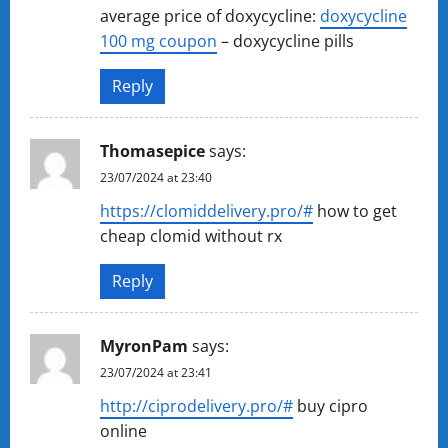
average price of doxycycline:
doxycycline
100 mg coupon
– doxycycline pills
Reply
Thomasepice
says:
23/07/2024 at 23:40
https://clomiddelivery.pro/#
how to get
cheap clomid without rx
Reply
MyronPam
says:
23/07/2024 at 23:41
http://ciprodelivery.pro/#
buy cipro
online