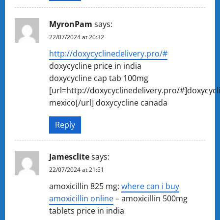
MyronPam
says:
22/07/2024 at 20:32
http://doxycyclinedelivery.pro/#
doxycycline price in india
doxycycline cap tab 100mg
[url=http://doxycyclinedelivery.pro/#]doxycycl
mexico[/url] doxycycline canada
Reply
Jamesclite
says:
22/07/2024 at 21:51
amoxicillin 825 mg:
where can i buy
amoxicillin online
– amoxicillin 500mg
tablets price in india