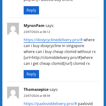
Reply
MyronPam
says:
23/07/2024 at 06:12
https://doxycyclinedelivery.pro/#
where
can i buy doxycycline in singapore
where can i buy cheap clomid without rx
[url=http://clomiddelivery.pro/#]where
can i get cheap clomid[/url] clomid rx
Reply
Thomasepice
says:
23/07/2024 at 08:59
https://paxloviddelivery.pro/#
paxlovid