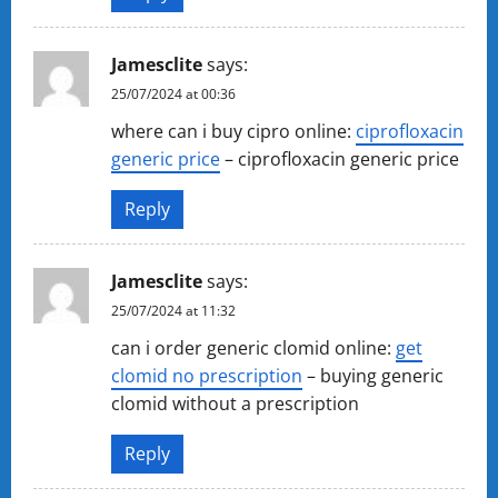
Jamesclite
says:
25/07/2024 at 00:36
where can i buy cipro online:
ciprofloxacin
generic price
– ciprofloxacin generic price
Reply
Jamesclite
says:
25/07/2024 at 11:32
can i order generic clomid online:
get
clomid no prescription
– buying generic
clomid without a prescription
Reply