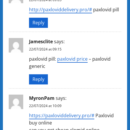
http://paxloviddelivery.pro/#
paxlovid pill
Reply
Jamesclite
says:
22/07/2024 at 09:15
paxlovid pill:
paxlovid price
– paxlovid
generic
Reply
MyronPam
says:
22/07/2024 at 10:09
https://paxloviddelivery.pro/#
Paxlovid
buy online
can you get cheap clomid online