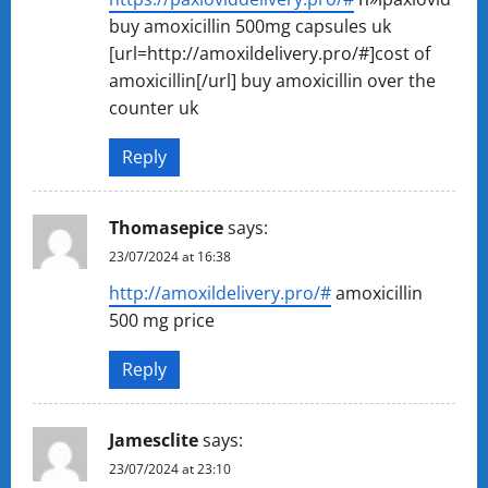
buy amoxicillin 500mg capsules uk
[url=http://amoxildelivery.pro/#]cost of
amoxicillin[/url] buy amoxicillin over the
counter uk
Reply
Thomasepice
says:
23/07/2024 at 16:38
http://amoxildelivery.pro/#
amoxicillin
500 mg price
Reply
Jamesclite
says:
23/07/2024 at 23:10