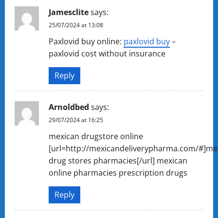
Jamesclite
says:
25/07/2024 at 13:08
Paxlovid buy online:
paxlovid buy
–
paxlovid cost without insurance
Reply
Arnoldbed
says:
29/07/2024 at 16:25
mexican drugstore online
[url=http://mexicandeliverypharma.com/#]me
drug stores pharmacies[/url] mexican
online pharmacies prescription drugs
Reply