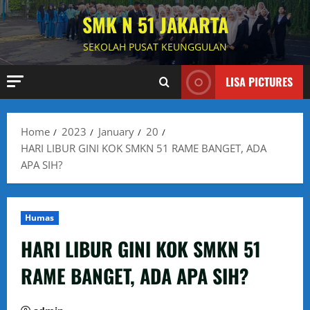
Skip
SMK N 51 JAKARTA
to
content
SEKOLAH PUSAT KEUNGGULAN
LISA PICTURES
Home
2023
January
20
HARI LIBUR GINI KOK SMKN 51 RAME BANGET, ADA
APA SIH?
Humas
HARI LIBUR GINI KOK SMKN 51
RAME BANGET, ADA APA SIH?