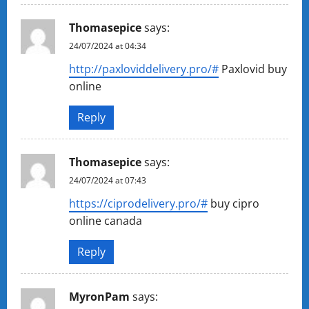
Thomasepice
says:
24/07/2024 at 04:34
http://paxloviddelivery.pro/#
Paxlovid buy
online
Reply
Thomasepice
says:
24/07/2024 at 07:43
https://ciprodelivery.pro/#
buy cipro
online canada
Reply
MyronPam
says: