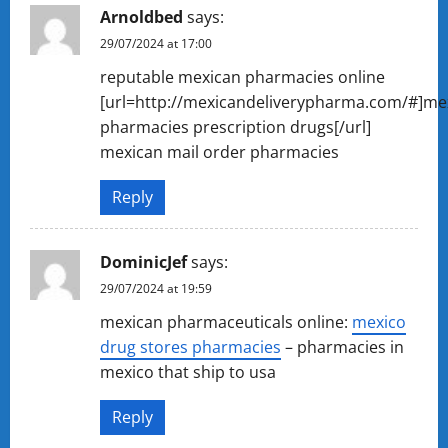
Arnoldbed
says:
29/07/2024 at 17:00
reputable mexican pharmacies online
[url=http://mexicandeliverypharma.com/#]me
pharmacies prescription drugs[/url]
mexican mail order pharmacies
Reply
DominicJef
says:
29/07/2024 at 19:59
mexican pharmaceuticals online:
mexico
drug stores pharmacies
– pharmacies in
mexico that ship to usa
Reply