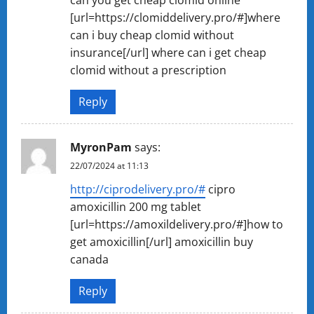
[url=https://clomiddelivery.pro/#]where
can i buy cheap clomid without
insurance[/url] where can i get cheap
clomid without a prescription
Reply
MyronPam
says:
22/07/2024 at 11:13
http://ciprodelivery.pro/#
cipro
amoxicillin 200 mg tablet
[url=https://amoxildelivery.pro/#]how to
get amoxicillin[/url] amoxicillin buy
canada
Reply