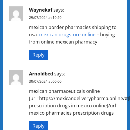
Waynekaf
says:
29/07/2024 at 19:59
mexican border pharmacies shipping to
usa:
mexican drugstore online
– buying
from online mexican pharmacy
Reply
Arnoldbed
says:
30/07/2024 at 00:00
mexican pharmaceuticals online
[url=https://mexicandeliverypharma.online/#
prescription drugs in mexico online[/url]
mexico pharmacies prescription drugs
Reply