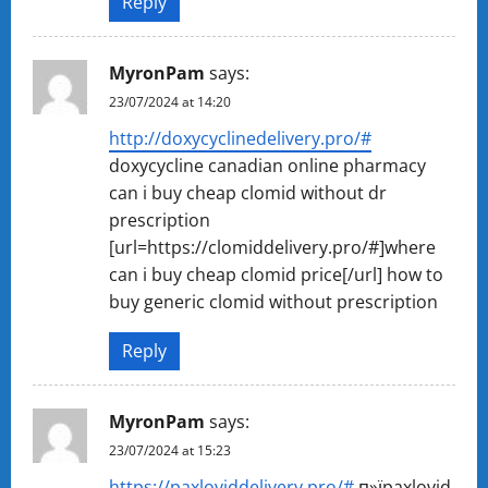
Reply
MyronPam
says:
23/07/2024 at 14:20
http://doxycyclinedelivery.pro/#
doxycycline canadian online pharmacy
can i buy cheap clomid without dr
prescription
[url=https://clomiddelivery.pro/#]where
can i buy cheap clomid price[/url] how to
buy generic clomid without prescription
Reply
MyronPam
says:
23/07/2024 at 15:23
https://paxloviddelivery.pro/#
п»їpaxlovid