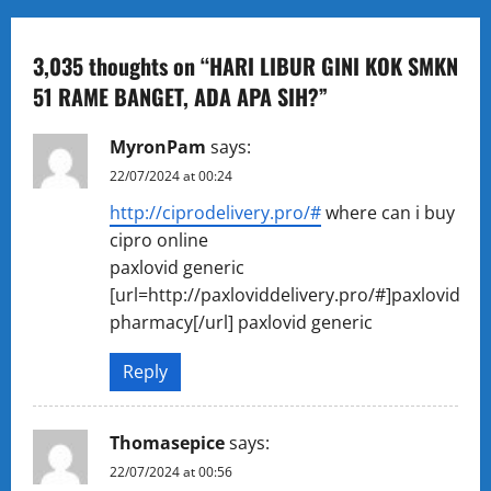
a
3,035 thoughts on “
HARI LIBUR GINI KOK SMKN
v
51 RAME BANGET, ADA APA SIH?
”
i
MyronPam
says:
g
22/07/2024 at 00:24
http://ciprodelivery.pro/#
where can i buy
a
cipro online
t
paxlovid generic
[url=http://paxloviddelivery.pro/#]paxlovid
i
pharmacy[/url] paxlovid generic
o
Reply
n
Thomasepice
says:
22/07/2024 at 00:56