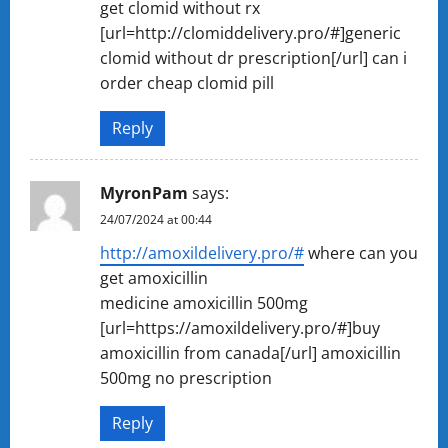
get clomid without rx
[url=http://clomiddelivery.pro/#]generic
clomid without dr prescription[/url] can i
order cheap clomid pill
Reply
MyronPam
says:
24/07/2024 at 00:44
http://amoxildelivery.pro/#
where can you
get amoxicillin
medicine amoxicillin 500mg
[url=https://amoxildelivery.pro/#]buy
amoxicillin from canada[/url] amoxicillin
500mg no prescription
Reply