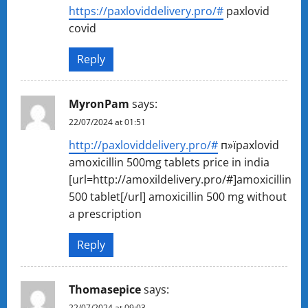
https://paxloviddelivery.pro/#
paxlovid
covid
Reply
MyronPam
says:
22/07/2024 at 01:51
http://paxloviddelivery.pro/#
п»їpaxlovid
amoxicillin 500mg tablets price in india
[url=http://amoxildelivery.pro/#]amoxicillin
500 tablet[/url] amoxicillin 500 mg without
a prescription
Reply
Thomasepice
says:
22/07/2024 at 09:03