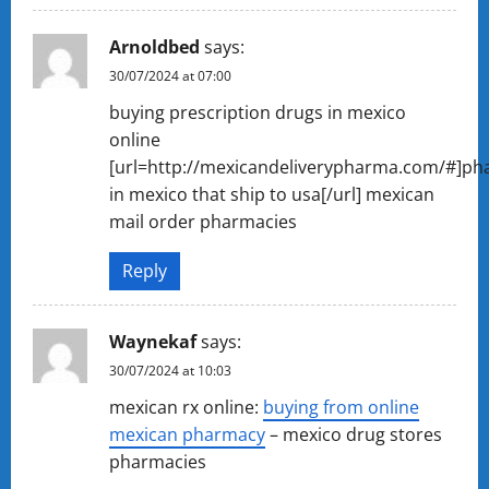
Arnoldbed
says:
30/07/2024 at 07:00
buying prescription drugs in mexico
online
[url=http://mexicandeliverypharma.com/#]ph
in mexico that ship to usa[/url] mexican
mail order pharmacies
Reply
Waynekaf
says:
30/07/2024 at 10:03
mexican rx online:
buying from online
mexican pharmacy
– mexico drug stores
pharmacies