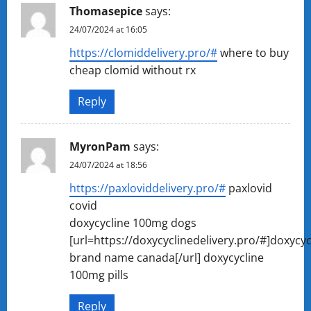
Thomasepice
says:
24/07/2024 at 16:05
https://clomiddelivery.pro/#
where to buy
cheap clomid without rx
Reply
MyronPam
says:
24/07/2024 at 18:56
https://paxloviddelivery.pro/#
paxlovid
covid
doxycycline 100mg dogs
[url=https://doxycyclinedelivery.pro/#]doxycyc
brand name canada[/url] doxycycline
100mg pills
Reply